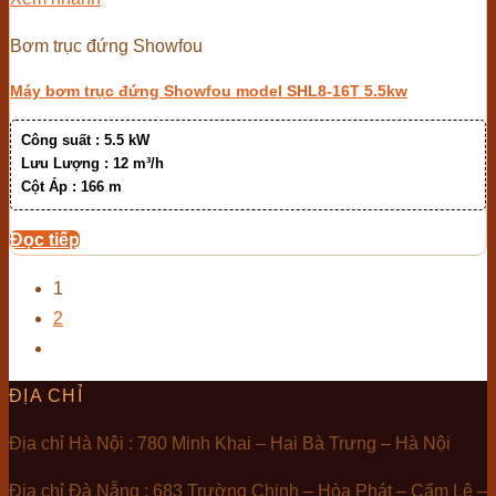
Bơm trục đứng Showfou
Máy bơm trục đứng Showfou model SHL8-16T 5.5kw
Công suất :
5.5 kW
Lưu Lượng :
12 m³/h
Cột Áp :
166 m
Đọc tiếp
1
2
ĐỊA CHỈ
Địa chỉ Hà Nội : 780 Minh Khai – Hai Bà Trưng – Hà Nội
Địa chỉ Đà Nẵng : 683 Trường Chinh – Hòa Phát – Cẩm Lệ –