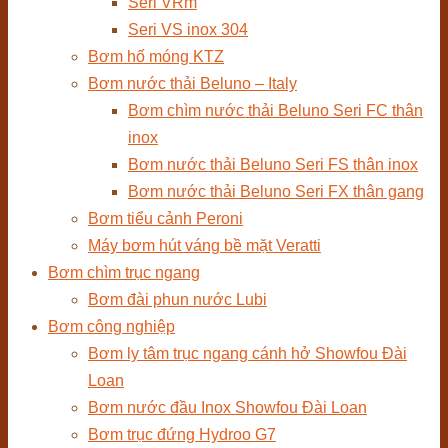
Seri VRm
Seri VS inox 304
Bơm hố móng KTZ
Bơm nước thải Beluno – Italy
Bơm chìm nước thải Beluno Seri FC thân
inox
Bơm nước thải Beluno Seri FS thân inox
Bơm nước thải Beluno Seri FX thân gang
Bơm tiểu cảnh Peroni
Máy bơm hút váng bề mặt Veratti
Bơm chìm trục ngang
Bơm đài phun nước Lubi
Bơm công nghiệp
Bơm ly tâm trục ngang cánh hở Showfou Đài
Loan
Bơm nước đầu Inox Showfou Đài Loan
Bơm trục đứng Hydroo G7