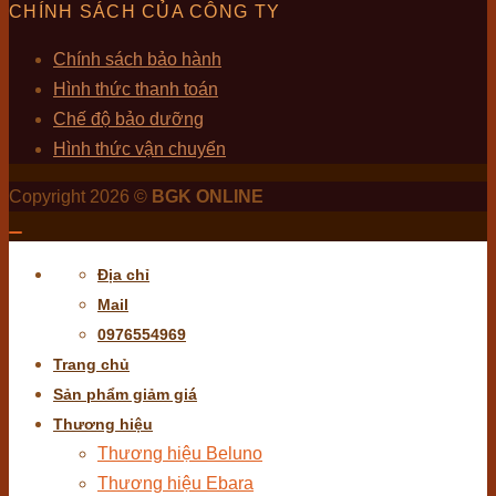
CHÍNH SÁCH CỦA CÔNG TY
Chính sách bảo hành
Hình thức thanh toán
Chế độ bảo dưỡng
Hình thức vận chuyển
Copyright 2026 ©
BGK ONLINE
Địa chỉ
Mail
0976554969
Trang chủ
Sản phẩm giảm giá
Thương hiệu
Thương hiệu Beluno
Thương hiệu Ebara