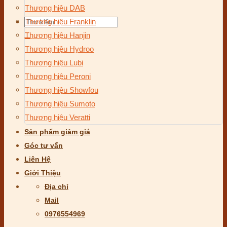
Thương hiệu DAB
Tìm
Thương hiệu Franklin
kiếm:
Thương hiệu Hanjin
Thương hiệu Hydroo
Thương hiệu Lubi
Thương hiệu Peroni
Thương hiệu Showfou
Thương hiệu Sumoto
Thương hiệu Veratti
Sản phẩm giảm giá
Góc tư vấn
Liên Hệ
Giới Thiệu
Địa chỉ
Mail
0976554969