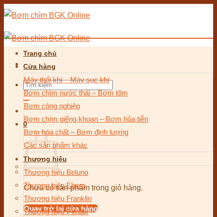
Bỏ
qua
nội
dung
Trang chủ
Cửa hàng
Máy thổi khí – Máy sục khí
Tìm
Bơm chìm nước thải – Bơm tõm
kiếm:
Bơm công nghiệp
Bơm chìm giếng khoan – Bơm hỏa tiễn
0
Bơm hóa chất – Bơm định lượng
Các sản phẩm khác
Thương hiệu
Thương hiệu Beluno
Thương hiệu Ebara
Chưa có sản phẩm trong giỏ hàng.
Thương hiệu Franklin
Quay trở lại cửa hàng
Thương hiệu Pentax