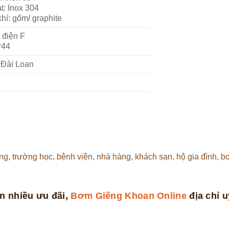
t: Inox 304
hí: gốm/ graphite
 điện F
P44
 Đài Loan
g, trường học, bệnh viện, nhà hàng, khách sạn, hộ gia đình, 
n nhiều ưu đãi,
Bơm Giếng Khoan Online
địa chỉ uy