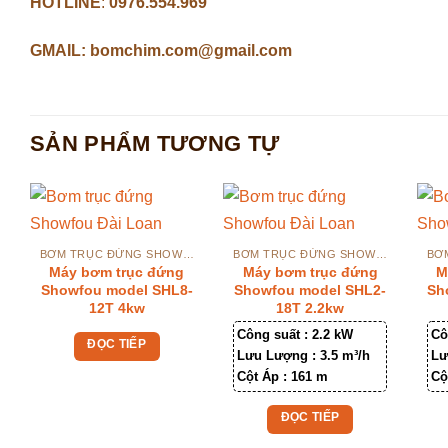
HOTLINE
:
0976.554.969
GMAIL: bomchim.com@gmail.com
SẢN PHẨM TƯƠNG TỰ
BƠM TRỤC ĐỨNG SHOWFOU
BƠM TRỤC ĐỨNG SHOWFOU
Máy bơm trục đứng
Máy bơm trục đứng
M
Showfou model SHL8-
Showfou model SHL2-
Sh
12T 4kw
18T 2.2kw
Công suất :
2.2 kW
Cô
ĐỌC TIẾP
Lưu Lượng :
3.5 m³/h
Lư
Cột Áp :
161 m
Cộ
ĐỌC TIẾP