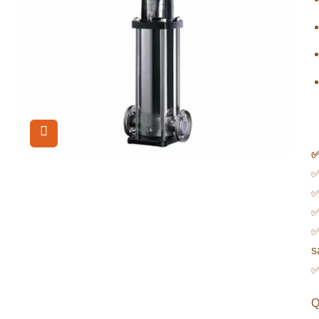
✅
✅
✅
✅
s
Q