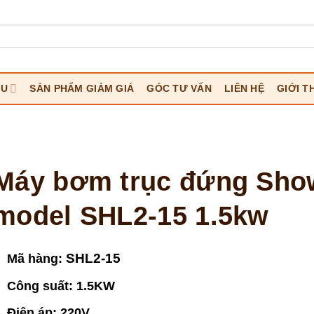
ỆU
SẢN PHẨM GIẢM GIÁ
GÓC TƯ VẤN
LIÊN HỆ
GIỚI T
Máy bơm trục đứng Sho
model SHL2-15 1.5kw
SHL2-15
Mã hàng:
Công suất: 1.5KW
Điện áp: 220V