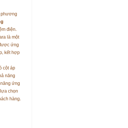
o phương
ng
iệm điện.
ra là một
 được ứng
p, kết hợp
ó cột áp
khả năng
ả năng ứng
 lựa chọn
khách hàng.