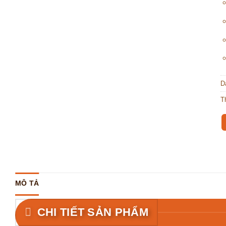
D
T
MÔ TẢ
CHI TIẾT SẢN PHẨM