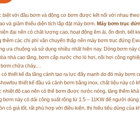
ặc biệt với đầu bơm và động cơ bơm được kết nối với nhau the
cao và giảm thiểu diện tích lắp đặt máy bơm.
Máy bơm trục đứ
iện đại nên có chất lượng cao, hoạt động êm ái, ổn định, tiết k
g thêm các chi phí vận chuyển thấp nên máy bơm trục đứng Ewa
àng ưa chuộng và sử dụng nhiều nhất hiện nay. Dòng bơm này
tòa nhà cao tầng, bơm cấp nước cho lò hơi, nồi hơi công nghiệ
ụm bơm chữa cháy,…
có thiết kế đa tầng cánh tạo ra lực đẩy mạnh do đó máy bơm c
Showfou thiết kế đầu và cánh bơm bằng inox, chất liệu này có 
ợc nhiệt độ cao nên có thể bơm được nước nóng, tăng thêm kh
g bơm này có dải công suất rộng từ 1.5 – 11KW để người dùng
có giá tốt, rất phù hợp với điều kiện, thị hiếu tiêu dùng của 