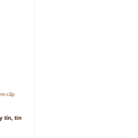
bơm cấp
 tín, tin