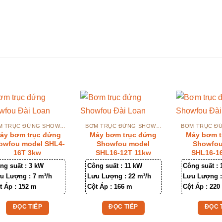
BƠM TRỤC ĐỨNG SHOWFOU
BƠM TRỤC ĐỨNG SHOWFOU
áy bơm trục đứng
Máy bơm trục đứng
Máy bơm t
owfou model SHL4-
Showfou model
Showfou
16T 3kw
SHL16-12T 11kw
SHL16-1
ng suất :
3 kW
Công suất :
11 kW
Công suất :
u Lượng :
7 m³/h
Lưu Lượng :
22 m³/h
Lưu Lượng 
t Áp :
152 m
Cột Áp :
166 m
Cột Áp :
220
ĐỌC TIẾP
ĐỌC TIẾP
ĐỌC 