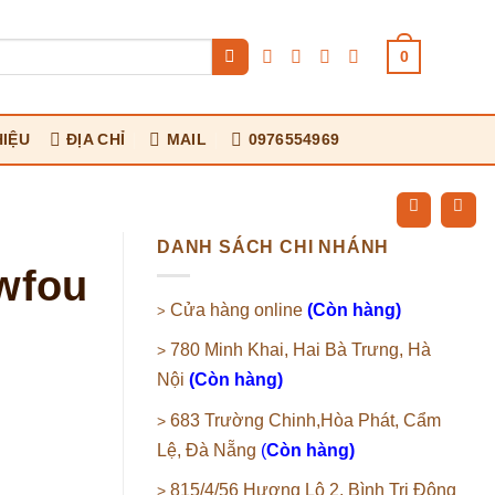
0
HIỆU
ĐỊA CHỈ
MAIL
0976554969
DANH SÁCH CHI NHÁNH
wfou
Cửa hàng online
(Còn hàng)
>
780 Minh Khai, Hai Bà Trưng, Hà
>
Nội
(Còn hàng)
683 Trường Chinh,Hòa Phát, Cẩm
>
Lệ, Đà Nẵng
(
Còn hàng)
815/4/56 Hương Lộ 2, Bình Trị Đông
>