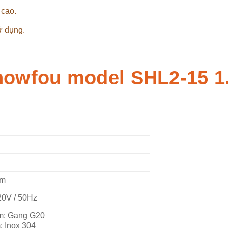
 cao.
ử dụng.
howfou model SHL2-15 1
mm
20V / 50Hz
m: Gang G20
: Inox 304