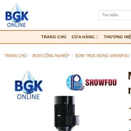
Bỏ
qua
Tìm
kiếm:
nội
dung
TRANG CHỦ
CỬA HÀNG
THƯƠNG HI
TRANG CHỦ
/
BƠM CÔNG NGHIỆP
/
BƠM TRỤC ĐỨNG SHOWFOU