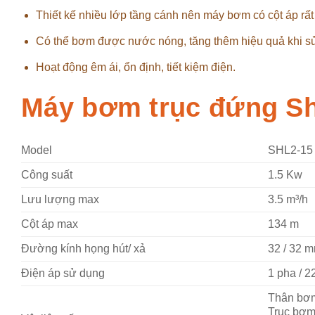
Thiết kế nhiều lớp tầng cánh nên máy bơm có cột áp rất
Có thể bơm được nước nóng, tăng thêm hiệu quả khi s
Hoạt động êm ái, ổn định, tiết kiệm điện.
Máy bơm trục đứng S
Model
SHL2-15
Công suất
1.5 Kw
Lưu lượng max
3.5 m³/h
Cột áp max
134 m
Đường kính họng hút/ xả
32 / 32 
Điện áp sử dụng
1 pha / 2
Thân bơ
Trục bơm