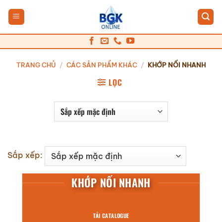
Bỏ
qua
nội
dung
TRANG CHỦ
/
CÁC SẢN PHẨM KHÁC
/
KHỚP NỐI NHANH
LỌC
Sắp xếp:
KHỚP NỐI NHANH
TẢI CATALOGUE