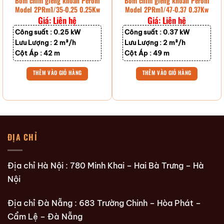
Bơm chìm giếng khoan Peroni
Bơm chìm giếng khoan Peroni
Model 2PRm1/35-0.25 0.25Kw
Model 2PRm1/47-0.37 0.37Kw
Giá: Liên hệ
Giá: Liên hệ
Công suất :
0.25 kW
Công suất :
0.37 kW
Lưu Lượng :
2 m³/h
Lưu Lượng :
2 m³/h
Cột Áp :
42 m
Cột Áp :
49 m
THÊM VÀO GIỎ HÀNG
THÊM VÀO GIỎ HÀNG
ĐỊA CHỈ
Địa chỉ Hà Nội : 780 Minh Khai – Hai Bà Trưng – Hà
Nội
Địa chỉ Đà Nẵng : 683 Trường Chinh – Hòa Phát –
Cẩm Lệ – Đà Nẵng