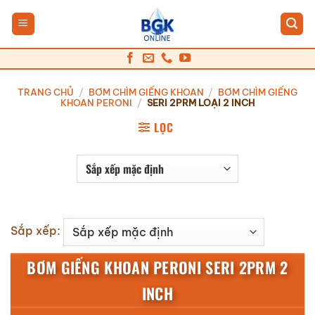
Bỏ
qua
nội
dung
TRANG CHỦ
/
BƠM CHÌM GIẾNG KHOAN
/
BƠM CHÌM GIẾNG
KHOAN PERONI
/
SERI 2PRM LOẠI 2 INCH
LỌC
Sắp xếp:
BƠM GIẾNG KHOAN PERONI SERI 2PRM 2
INCH