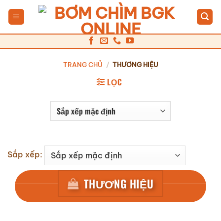
Bỏ
qua
nội
dung
TRANG CHỦ
/
THƯƠNG HIỆU
LỌC
Sắp xếp:
THƯƠNG HIỆU