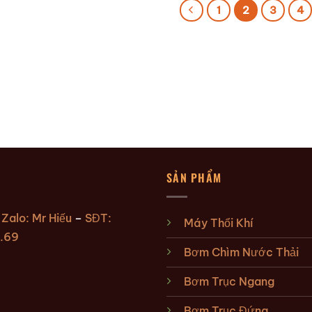
1
2
3
4
SẢN PHẨM
:
Zalo: Mr Hiếu
–
SĐT:
Máy Thổi Khí
.69
Bơm Chìm Nước Thải
Bơm Trục Ngang
Bơm Trục Đứng