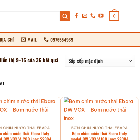
0
ĐỊA CHỈ
MAIL
0976554969
Hiển thị 9–16 của 36 kết quả
ất
M CHÌM NƯỚC THẢI EBARA
BƠM CHÌM NƯỚC THẢI EBARA
 chìm nước thải Ebara Italy
Bơm chìm nước thải Ebara Italy
l DW VOX/A 200 inox SS304
model DW VOX/A100 inox SS304