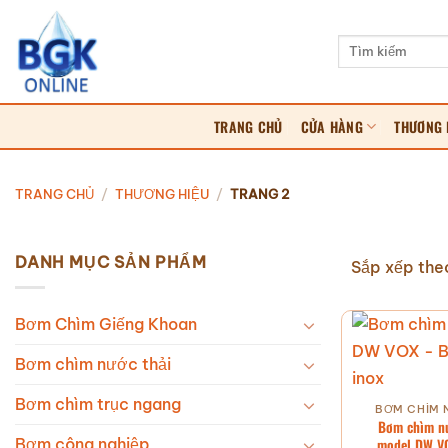
Bỏ
qua
Tìm
kiếm:
nội
dung
TRANG CHỦ
CỬA HÀNG
THƯƠNG 
TRANG CHỦ
/
THƯƠNG HIỆU
/
TRANG 2
DANH MỤC SẢN PHẨM
Sắp xếp the
Bơm Chìm Giếng Khoan
Bơm chìm nước thải
Bơm chìm trục ngang
BƠM CHÌM 
Bơm chìm nư
model DW V
Bơm công nghiệp