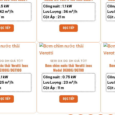
1.5 kW
Công suất :
1.1 kW
Công
42 m³/h
Lưu Lượng :
36 m³/h
Lưu 
7 m
Cột Áp :
21 m
Cột 
ĐỌC TIẾP
ĐỌC TIẾP
 DG DH GIÁ TỐT
SERI DX DG DH GIÁ TỐT
c thải Veratti Inox
Bơm chìm nước thải Veratti inox
Bơm
DG100G/DGT100
Model DG80G/DGT80
1.1 kW
Công suất :
0.75 kW
Công
25 m³/h
Lưu Lượng :
23 m³/h
Lưu 
m
Cột Áp :
11 m
Cột 
ĐỌC TIẾP
ĐỌC TIẾP