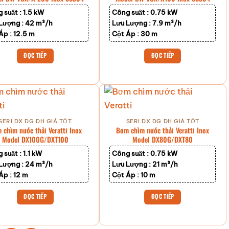
 suất :
1.5 kW
Công suất :
0.75 kW
Lượng :
42 m³/h
Lưu Lượng :
7.9 m³/h
Áp :
12.5 m
Cột Áp :
30 m
ĐỌC TIẾP
ĐỌC TIẾP
SERI DX DG DH GIÁ TỐT
SERI DX DG DH GIÁ TỐT
 chìm nước thải Veratti Inox
Bơm chìm nước thải Veratti Inox
Model DX100G/DXT100
Model DX80G/DXT80
 suất :
1.1 kW
Công suất :
0.75 kW
Lượng :
24 m³/h
Lưu Lượng :
21 m³/h
Áp :
12 m
Cột Áp :
10 m
ĐỌC TIẾP
ĐỌC TIẾP