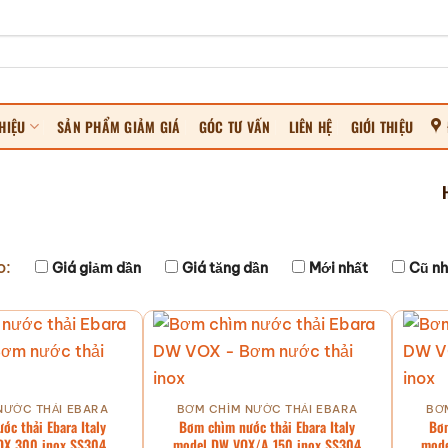
HIỆU
SẢN PHẨM GIẢM GIÁ
GÓC TƯ VẤN
LIÊN HỆ
GIỚI THIỆU
o:
Giá giảm dần
Giá tăng dần
Mới nhất
Cũ nh
NƯỚC THẢI EBARA
BƠM CHÌM NƯỚC THẢI EBARA
BƠ
ớc thải Ebara Italy
Bơm chìm nước thải Ebara Italy
Bơm
OX 300 inox SS304
model DW VOX/A 150 inox SS304
mode