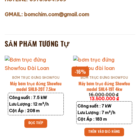
GMAIL: bomchim.com@gmail.com
SẢN PHẨM TƯƠNG TỰ
-16%
BƠM TRỤC ĐỨNG SHOWFOU
BƠM TRỤC ĐỨNG SHOWFOU
Máy bơm trục đứng Showfou
Máy bơm trục đứng Showfou
model SHL8-20T 7.5kw
model SHL4-19T 4kw
16.000.000
₫
Công suất :
7.5 kW
Giá
Giá
13.500.000
₫
gốc
hiện
Lưu Lượng :
12 m³/h
Công suất :
7 kW
là:
tại
16.000.000 ₫.
là:
Cột Áp :
208 m
Lưu Lượng :
7 m³/h
13.500.00
Cột Áp :
183 m
ĐỌC TIẾP
THÊM VÀO GIỎ HÀNG