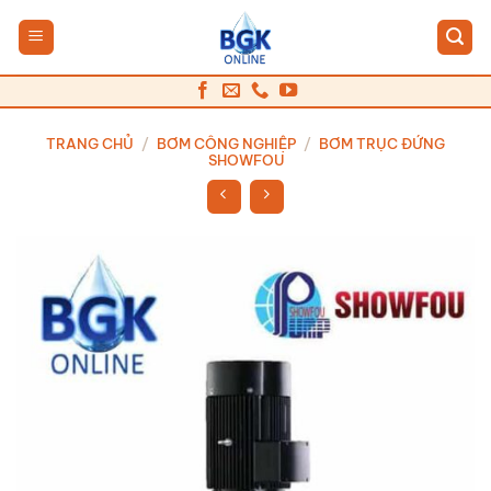
Bỏ
qua
nội
dung
TRANG CHỦ
/
BƠM CÔNG NGHIỆP
/
BƠM TRỤC ĐỨNG
SHOWFOU