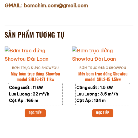
GMAIL: bomchim.com@gmail.com
SẢN PHẨM TƯƠNG TỰ
BƠM TRỤC ĐỨNG SHOWFOU
BƠM TRỤC ĐỨNG SHOWFOU
Máy bơm trục đứng Showfou
Máy bơm trục đứng Showfou
model SHL16-12T 11kw
model SHL2-15 1.5kw
Công suất :
11 kW
Công suất :
1.5 kW
Lưu Lượng :
22 m³/h
Lưu Lượng :
3.5 m³/h
Cột Áp :
166 m
Cột Áp :
134 m
ĐỌC TIẾP
ĐỌC TIẾP