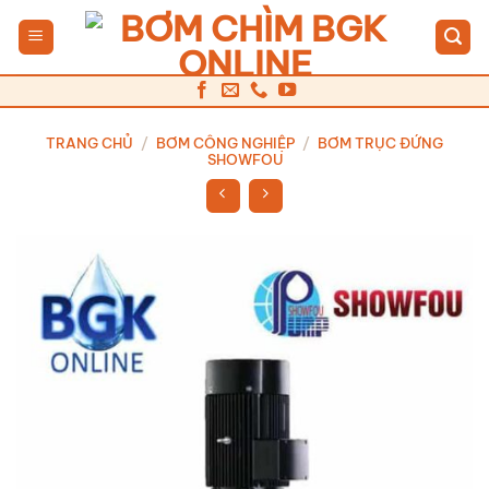
Bỏ
qua
nội
dung
TRANG CHỦ
/
BƠM CÔNG NGHIỆP
/
BƠM TRỤC ĐỨNG
SHOWFOU