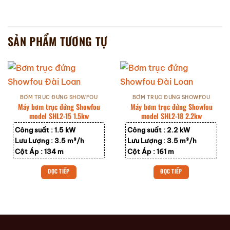
SẢN PHẨM TƯƠNG TỰ
BƠM TRỤC ĐỨNG SHOWFOU
BƠM TRỤC ĐỨNG SHOWFOU
Máy bơm trục đứng Showfou
Máy bơm trục đứng Showfou
model SHL2-15 1.5kw
model SHL2-18 2.2kw
Công suất :
1.5 kW
Công suất :
2.2 kW
Lưu Lượng :
3.5 m³/h
Lưu Lượng :
3.5 m³/h
Cột Áp :
134 m
Cột Áp :
161 m
ĐỌC TIẾP
ĐỌC TIẾP