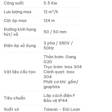
Công suất
5.5 Kw
Lưu lượng max
12 m³/h
Cột áp max
124 m
Đường kính họng
50 / 50 mm
hút/ xả
3 pha / 380V /
Điện áp sử dụng
50Hz
Thân bơm: Gang
G20
Trục bơm: Inox 304
Vật liệu cấu tạo
Cánh quạt: Inox
304
Phớt cơ khí: gốm/
graphite
Lớp cách điện F
Tiêu chuẩn
Bảo vệ IP44
Xuất xứ
Taiwan – Đài Loan