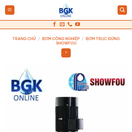
Bỏ
qua
nội
dung
TRANG CHỦ
/
BƠM CÔNG NGHIỆP
/
BƠM TRỤC ĐỨNG
SHOWFOU