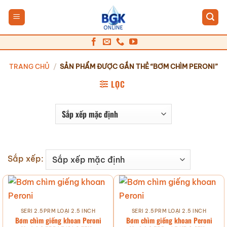
Bỏ
qua
nội
dung
TRANG CHỦ
/
SẢN PHẨM ĐƯỢC GẮN THẺ “BƠM CHÌM PERONI”
LỌC
Sắp xếp:
SERI 2.5PRM LOẠI 2.5 INCH
SERI 2.5PRM LOẠI 2.5 INCH
Bơm chìm giếng khoan Peroni
Bơm chìm giếng khoan Peroni