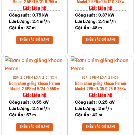
Model 2.5PR1.5/31 0.75Kw
Model 2.5PRm1.5/17 0.37Kw
Giá: Liên hệ
Giá: Liên hệ
Công suất :
0.75 kW
Công suất :
0.37 kW
Lưu Lượng :
2.4 m³/h
Lưu Lượng :
2.4 m³/h
Cột Áp :
87 m
Cột Áp :
48 m
THÊM VÀO GIỎ HÀNG
THÊM VÀO GIỎ HÀNG
SERI 2.5PRM LOẠI 2.5 INCH
SERI 2PRM LOẠI 2 INCH
Bơm chìm giếng khoan Peroni
Bơm chìm giếng khoan Peroni
Model 2.5PRm1.5/24 0.55Kw
Model 2PRm1/35-0.25 0.25Kw
Giá: Liên hệ
Giá: Liên hệ
Công suất :
0.55 kW
Công suất :
0.25 kW
Lưu Lượng :
2.4 m³/h
Lưu Lượng :
2 m³/h
Cột Áp :
67 m
Cột Áp :
42 m
THÊM VÀO GIỎ HÀNG
THÊM VÀO GIỎ HÀNG