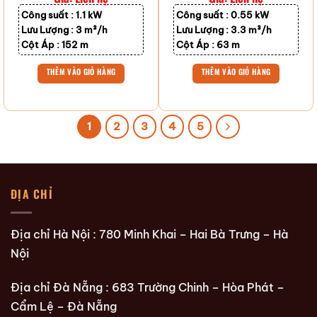
Công suất :
1.1 kW
Công suất :
0.55 kW
Lưu Lượng :
3 m³/h
Lưu Lượng :
3.3 m³/h
Cột Áp :
152 m
Cột Áp :
63 m
THÊM VÀO GIỎ HÀNG
THÊM VÀO GIỎ HÀNG
1
2
3
4
5
ĐỊA CHỈ
Địa chỉ Hà Nội : 780 Minh Khai – Hai Bà Trưng – Hà
Nội
Địa chỉ Đà Nẵng : 683 Trường Chinh – Hòa Phát –
Cẩm Lệ – Đà Nẵng