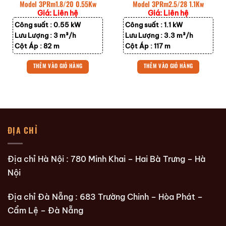
Model 3PRm1.8/20 0.55Kw
Model 3PRm2.5/28 1.1Kw
Giá: Liên hệ
Giá: Liên hệ
Công suất :
0.55 kW
Công suất :
1.1 kW
Lưu Lượng :
3 m³/h
Lưu Lượng :
3.3 m³/h
Cột Áp :
82 m
Cột Áp :
117 m
THÊM VÀO GIỎ HÀNG
THÊM VÀO GIỎ HÀNG
ĐỊA CHỈ
Địa chỉ Hà Nội : 780 Minh Khai – Hai Bà Trưng – Hà
Nội
Địa chỉ Đà Nẵng : 683 Trường Chinh – Hòa Phát –
Cẩm Lệ – Đà Nẵng