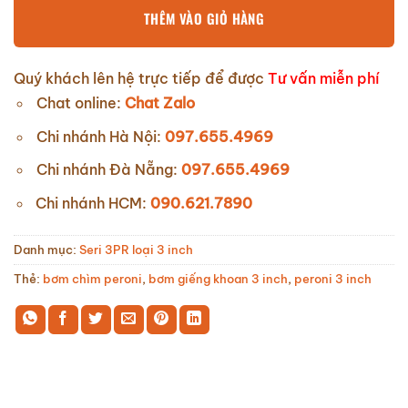
THÊM VÀO GIỎ HÀNG
Quý khách lên hệ trực tiếp để được
Tư vấn miễn phí
Chat online:
Chat Zalo
Chi nhánh Hà Nội:
097.655.4969
Chi nhánh Đà Nẵng:
097.655.4969
Chi nhánh HCM:
090.621.7890
Danh mục:
Seri 3PR loại 3 inch
Thẻ:
bơm chìm peroni
,
bơm giếng khoan 3 inch
,
peroni 3 inch