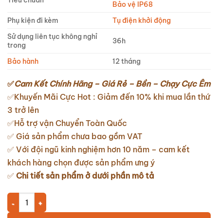
Tiêu chuẩn
Bảo vệ IP68
Phụ kiện đi kèm
Tụ điện khởi động
Sử dụng liên tục không nghỉ
36h
trong
Bảo hành
12 tháng
✅
Cam Kết Chính Hãng – Giá Rẻ – Bền – Chạy Cực Êm
✅Khuyến Mãi Cực Hot : Giảm đến 10% khi mua lần thứ
3 trở lên
✅Hỗ trợ vận Chuyển Toàn Quốc
✅ Giá sản phẩm chưa bao gồm VAT
✅ Với đội ngũ kinh nghiệm hơn 10 năm – cam kết
khách hàng chọn được sản phẩm ưng ý
✅
Chi tiết sản phẩm ở dưới phần mô tả
Bơm chìm giếng khoan Peroni Model 3PRm1.8/37 1.1Kw số lượng