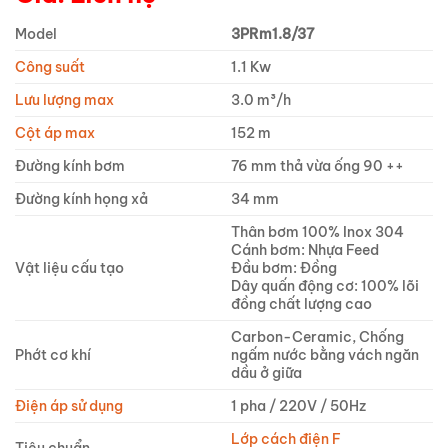
Model
3PRm1.8/37
Công suất
1.1 Kw
Lưu lượng max
3.0 m³/h
Cột áp max
152 m
Đường kính bơm
76 mm thả vừa ống 90 ++
Đường kính họng xả
34 mm
Thân bơm 100% Inox 304
Cánh bơm: Nhựa Feed
Vật liệu cấu tạo
Đầu bơm: Đồng
Dây quấn động cơ: 100% lõi
đồng chất lượng cao
Carbon-Ceramic, Chống
Phớt cơ khí
ngấm nước bằng vách ngăn
dầu ở giữa
Điện áp sử dụng
1 pha / 220V / 50Hz
Lớp cách điện F