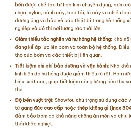
bén
được chế tạo từ hợp kim chuyên dụng, bơm có k
nhựa, nylon, cành cây, bao tải, lá cây và nhiều loạ
đường ống và bảo vệ các thiết bị trong hệ thống xử
nghiệp và đô thị nơi lượng rác thải lớn.
Giảm thiểu tắc nghẽn và hư hỏng hệ thống:
Khả năn
đáng kể áp lực lên bơm và toàn bộ hệ thống. Điều 
thọ của bơm và các thiết bị liên quan.
Tiết kiệm chi phí bảo dưỡng và vận hành:
Nhờ khả n
linh kiện do hư hỏng được giảm thiểu rõ rệt. Hơn n
hiệu suất cao, giúp tiết kiệm năng lượng tiêu thụ s
thể.
Độ bền vượt trội:
Showfou chú trọng sử dụng các vậ
từ
gang đúc cao cấp
hoặc
thép không gỉ (Inox 30
đảm bảo bơm có khả năng chống ăn mòn và chịu lực
thải khắc nghiệt.