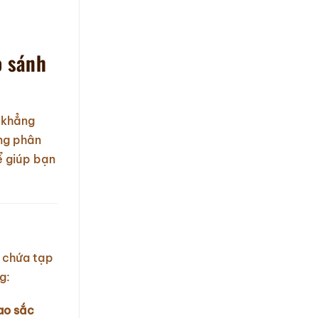
o sánh
 khẳng
ùng phân
ể giúp bạn
i chứa tạp
g:
dao sắc