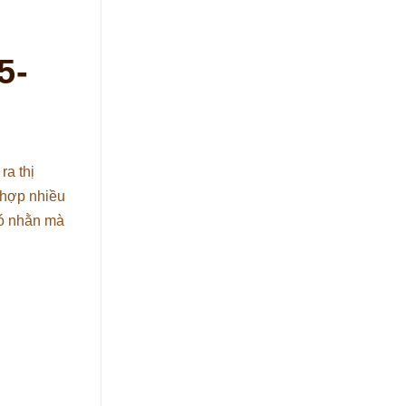
5-
ra thị
 hợp nhiều
hó nhằn mà