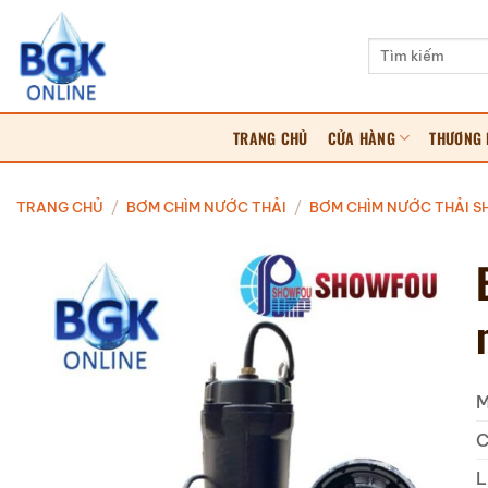
Bỏ
qua
Tìm
kiếm:
nội
dung
TRANG CHỦ
CỬA HÀNG
THƯƠNG 
TRANG CHỦ
/
BƠM CHÌM NƯỚC THẢI
/
BƠM CHÌM NƯỚC THẢI 
M
C
L