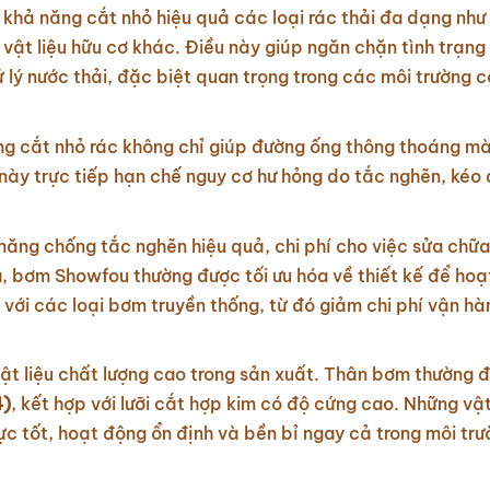
hả năng cắt nhỏ hiệu quả các loại rác thải đa dạng như v
i vật liệu hữu cơ khác. Điều này giúp ngăn chặn tình trạn
 lý nước thải, đặc biệt quan trọng trong các môi trường 
g cắt nhỏ rác không chỉ giúp đường ống thông thoáng m
này trực tiếp hạn chế nguy cơ hư hỏng do tắc nghẽn, kéo d
ăng chống tắc nghẽn hiệu quả, chi phí cho việc sửa chữa
ữa, bơm Showfou thường được tối ưu hóa về thiết kế để hoạ
o với các loại bơm truyền thống, từ đó giảm chi phí vận hà
t liệu chất lượng cao trong sản xuất. Thân bơm thường 
4)
, kết hợp với lưỡi cắt hợp kim có độ cứng cao. Những vật
 tốt, hoạt động ổn định và bền bỉ ngay cả trong môi tr