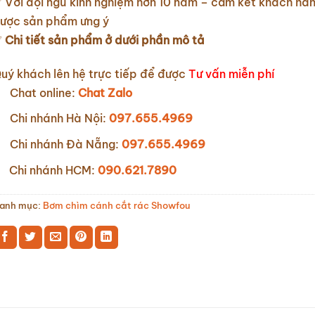
 Với đội ngũ kinh nghiệm hơn 10 năm – cam kết khách hà
ược sản phẩm ưng ý
✅
Chi tiết sản phẩm ở dưới phần mô tả
uý khách lên hệ trực tiếp để được
Tư vấn miễn phí
Chat online:
Chat Zalo
Chi nhánh Hà Nội:
097.655.4969
Chi nhánh Đà Nẵng:
097.655.4969
Chi nhánh HCM:
090.621.7890
anh mục:
Bơm chìm cánh cắt rác Showfou