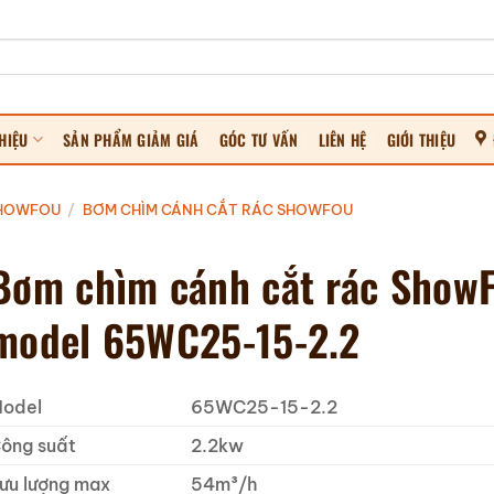
HIỆU
SẢN PHẨM GIẢM GIÁ
GÓC TƯ VẤN
LIÊN HỆ
GIỚI THIỆU
SHOWFOU
/
BƠM CHÌM CÁNH CẮT RÁC SHOWFOU
Bơm chìm cánh cắt rác Show
model 65WC25-15-2.2
odel
65WC25-15-2.2
ông suất
2.2kw
ưu lượng max
54m³/h