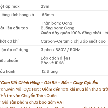
ột áp max
23m
ường kính họng xả
65mm
Thân bơm: Gang
ật liệu cấu tạo
Buồng bơm: Gang
Quận dây quấn 100% đồng chất lư
hớt cơ khí
Carbon-Ceramic chịu áp suất cao
iện áp sử dụng
3 pha / 380V / 50Hz
Lớp cách điện F
iêu chuẩn
Bảo vệ IP68
ảo hành
12 tháng
✅
Cam Kết Chính Hãng – Giá Rẻ – Bền – Chạy Cực Êm
Khuyến Mãi Cực Hot : Giảm đến 10% khi mua lần thứ 3 trở
Hỗ trợ vận Chuyển Toàn Quốc
 Giá sản phẩm chưa bao gồm VAT