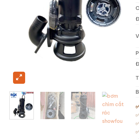
C
Đ
V
P
Đ
T
B
✅
✅
✅