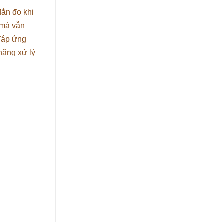
đắn đo khi
 mà vẫn
 đáp ứng
năng xử lý