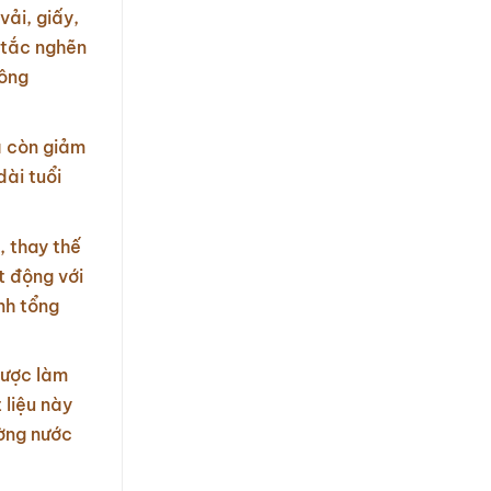
ải, giấy,
g tắc nghẽn
công
à còn giảm
ài tuổi
, thay thế
t động với
nh tổng
được làm
 liệu này
ường nước