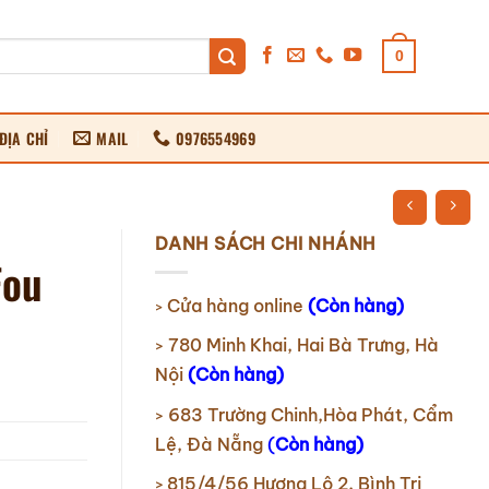
0
ĐỊA CHỈ
MAIL
0976554969
DANH SÁCH CHI NHÁNH
Fou
Cửa hàng online
(Còn hàng)
>
780 Minh Khai, Hai Bà Trưng, Hà
>
Nội
(Còn hàng)
683 Trường Chinh,Hòa Phát, Cẩm
>
Lệ, Đà Nẵng
(
Còn hàng)
815/4/56 Hương Lộ 2, Bình Trị
>