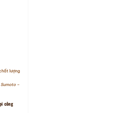
chất lượng
 Sumoto –
ọi công