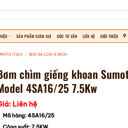
HIỆU
SẢN PHẨM GIẢM GIÁ
GÓC TƯ VẤN
LIÊN HỆ
GIỚI THIỆU
MOTO ITALY
/
SERI SA LOẠI 4 INCH
Bơm chìm giếng khoan Sumo
Model 4SA16/25 7.5Kw
Giá: Liên hệ
4SA16/25
Mã hàng:
Công suất: 7.5KW