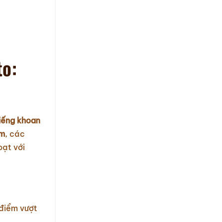
o:
iếng khoan
ìm
, các
oạt với
 điểm vượt