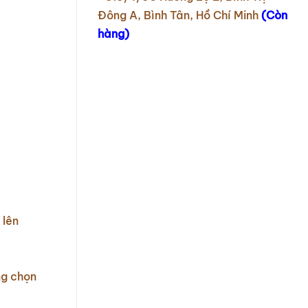
Đông A, Bình Tân, Hồ Chí Minh
(Còn
hàng)
 lên
ng chọn