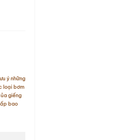
ưu ý những
c loại bơm
của giếng
 cấp bao