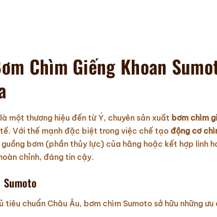
 Bơm Chìm Giếng Khoan Sumot
a
 là một thương hiệu đến từ Ý, chuyên sản xuất
bơm chìm g
 tế. Với thế mạnh đặc biệt trong việc chế tạo
động cơ ch
guồng bơm (phần thủy lực) của hãng hoặc kết hợp linh h
oàn chỉnh, đáng tin cậy.
n Sumoto
thủ tiêu chuẩn Châu Âu, bơm chìm Sumoto sở hữu những ưu