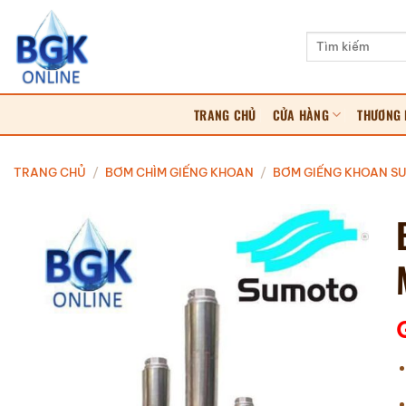
Bỏ
qua
Tìm
kiếm:
nội
dung
TRANG CHỦ
CỬA HÀNG
THƯƠNG 
TRANG CHỦ
/
BƠM CHÌM GIẾNG KHOAN
/
BƠM GIẾNG KHOAN SU