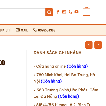
0
ĐỊA CHỈ
MAIL
0976554969
DANH SÁCH CHI NHÁNH
to
Cửa hàng online
(Còn hàng)
>
780 Minh Khai, Hai Bà Trưng, Hà
>
Nội
(Còn hàng)
683 Trường Chinh,Hòa Phát, Cẩm
>
Lệ, Đà Nẵng
(
Còn hàng)
815/4/56 Hương Lộ 2, Bình Trị
>