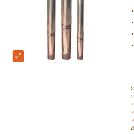
✅
✅
✅
✅
đ