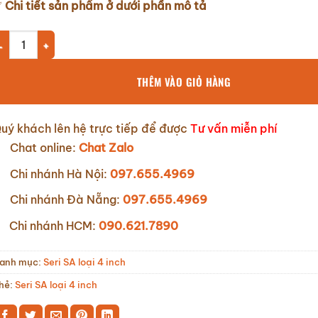
✅
Chi tiết sản phẩm ở dưới phần mô tả
ơm chìm giếng khoan Sumoto Model 4SA16/25 7.5Kw số lượng
THÊM VÀO GIỎ HÀNG
uý khách lên hệ trực tiếp để được
Tư vấn miễn phí
Chat online:
Chat Zalo
Chi nhánh Hà Nội:
097.655.4969
Chi nhánh Đà Nẵng:
097.655.4969
Chi nhánh HCM:
090.621.7890
anh mục:
Seri SA loại 4 inch
hẻ:
Seri SA loại 4 inch