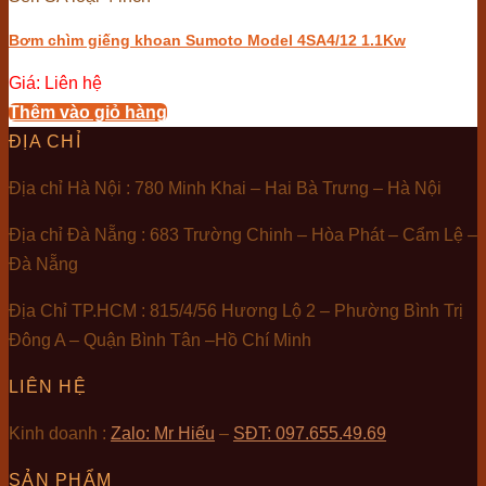
Bơm chìm giếng khoan Sumoto Model 4SA4/12 1.1Kw
Giá: Liên hệ
Thêm vào giỏ hàng
ĐỊA CHỈ
Địa chỉ Hà Nội : 780 Minh Khai – Hai Bà Trưng – Hà Nội
Địa chỉ Đà Nẵng : 683 Trường Chinh – Hòa Phát – Cẩm Lệ –
Đà Nẵng
Địa Chỉ TP.HCM : 815/4/56 Hương Lộ 2 – Phường Bình Trị
Đông A – Quận Bình Tân –Hồ Chí Minh
LIÊN HỆ
Kinh doanh :
Zalo: Mr Hiếu
–
SĐT: 097.655.49.69
SẢN PHẨM