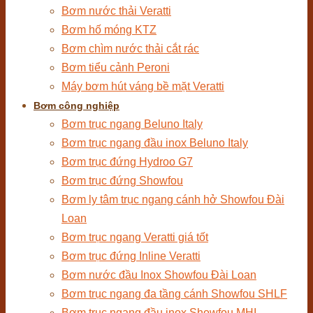
Bơm nước thải Veratti
Bơm hố móng KTZ
Bơm chìm nước thải cắt rác
Bơm tiểu cảnh Peroni
Máy bơm hút váng bề mặt Veratti
Bơm công nghiệp
Bơm trục ngang Beluno Italy
Bơm trục ngang đầu inox Beluno Italy
Bơm trục đứng Hydroo G7
Bơm trục đứng Showfou
Bơm ly tâm trục ngang cánh hở Showfou Đài
Loan
Bơm trục ngang Veratti giá tốt
Bơm trục đứng Inline Veratti
Bơm nước đầu Inox Showfou Đài Loan
Bơm trục ngang đa tầng cánh Showfou SHLF
Bơm trục ngang đầu inox Showfou MHI