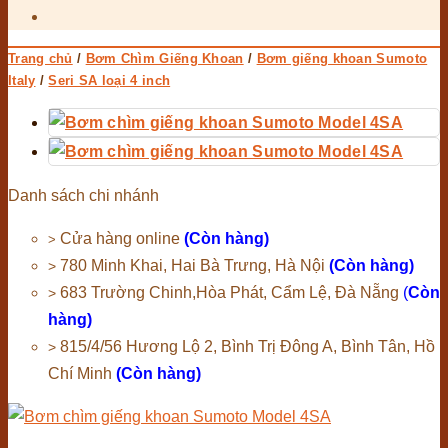
Trang chủ
/
Bơm Chìm Giếng Khoan
/
Bơm giếng khoan Sumoto
Italy
/
Seri SA loại 4 inch
Danh sách chi nhánh
Cửa hàng online
(Còn hàng)
>
780 Minh Khai, Hai Bà Trưng, Hà Nội
(Còn hàng)
>
683 Trường Chinh,Hòa Phát, Cẩm Lệ, Đà Nẵng
(
Còn
>
hàng)
815/4/56 Hương Lộ 2, Bình Trị Đông A, Bình Tân, Hồ
>
Chí Minh
(Còn hàng)