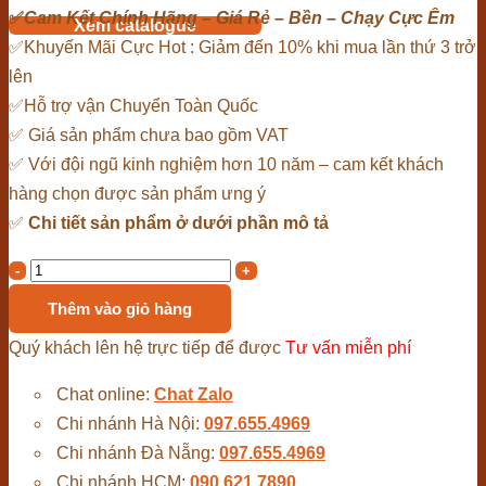
✅
Cam Kết Chính Hãng – Giá Rẻ – Bền – Chạy Cực Êm
Xem catalogue
✅Khuyến Mãi Cực Hot : Giảm đến 10% khi mua lần thứ 3 trở
lên
✅Hỗ trợ vận Chuyển Toàn Quốc
✅ Giá sản phẩm chưa bao gồm VAT
✅ Với đội ngũ kinh nghiệm hơn 10 năm – cam kết khách
hàng chọn được sản phẩm ưng ý
✅
Chi tiết sản phẩm ở dưới phần mô tả
Bơm
chìm
Thêm vào giỏ hàng
giếng
Quý khách lên hệ trực tiếp để được
Tư vấn miễn phí
khoan
Sumoto
Chat online:
Chat Zalo
Model
Chi nhánh Hà Nội:
097.655.4969
4SA16/16
Chi nhánh Đà Nẵng:
097.655.4969
4Kw
Chi nhánh HCM:
090.621.7890