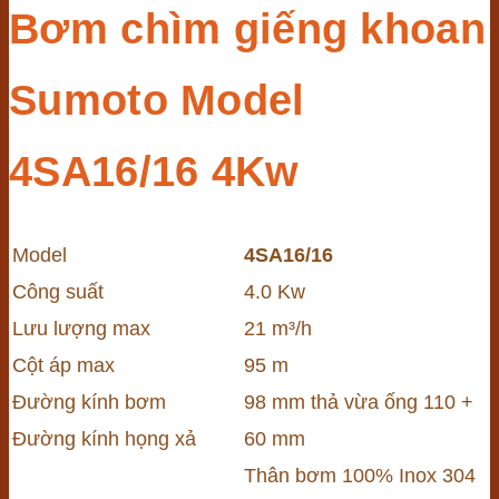
Bơm chìm giếng khoan
Sumoto Model
4SA16/16 4Kw
Model
4SA16/16
Công suất
4.0 Kw
Lưu lượng max
21 m³/h
Cột áp max
95 m
Đường kính bơm
98 mm thả vừa ống 110 +
Đường kính họng xả
60 mm
Thân bơm 100% Inox 304