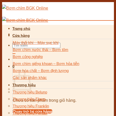
Bỏ
qua
nội
dung
Trang chủ
Cửa hàng
Máy thổi khí – Máy sục khí
Tìm
Bơm chìm nước thải – Bơm tõm
kiếm:
Bơm công nghiệp
Bơm chìm giếng khoan – Bơm hỏa tiễn
0
Bơm hóa chất – Bơm định lượng
Các sản phẩm khác
Thương hiệu
Thương hiệu Beluno
Thương hiệu Ebara
Chưa có sản phẩm trong giỏ hàng.
Thương hiệu Franklin
Quay trở lại cửa hàng
Thương hiệu Pentax