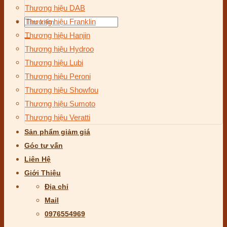
Thương hiệu DAB
Tìm
Thương hiệu Franklin
kiếm:
Thương hiệu Hanjin
Thương hiệu Hydroo
Thương hiệu Lubi
Thương hiệu Peroni
Thương hiệu Showfou
Thương hiệu Sumoto
Thương hiệu Veratti
Sản phẩm giảm giá
Góc tư vấn
Liên Hệ
Giới Thiệu
Địa chỉ
Mail
0976554969