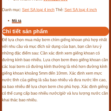
số
Danh mục:
Seri SA loại 4 inch
Thẻ:
Seri SA loại 4 inch
lượng
Mô tả
Chi tiết sản phẩm
Để lựa chọn mua máy bơm chìm giếng khoan phù hợp nhất
với nhu cầu và mục đích sử dụng của bạn, bạn cần lưu ý
những đặc điểm sau: Cần xác định xem giếng khoan có
đường kính bao nhiêu. Lựa chọn bơm theo giếng khoan cần
các loại bơm có đường kính thường là nhỏ hơn đường kính
giếng khoan khoảng 5mm đến 10mm. Xác định xem mực
nước tĩnh của giếng là sâu bao nhiêu và đưa nước lên cao,
xa bao nhiêu để lựa chọn bơm cho phù hợp. Xác định giếng
có thể cung cấp bao nhiêu nước/giờ và lưu lượng nước cần
khai thác bao nhiêu.