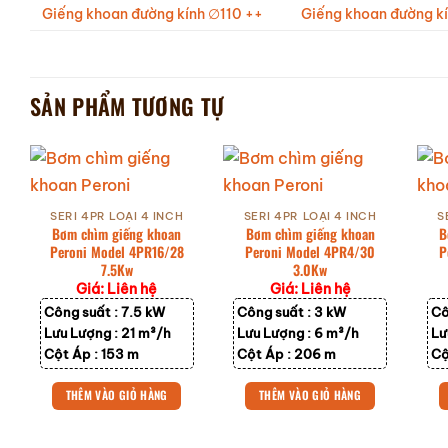
Giếng khoan đường kính ∅110 ++
Giếng khoan đường k
SẢN PHẨM TƯƠNG TỰ
SERI 4PR LOẠI 4 INCH
SERI 4PR LOẠI 4 INCH
S
Bơm chìm giếng khoan
Bơm chìm giếng khoan
B
Peroni Model 4PR16/28
Peroni Model 4PR4/30
P
7.5Kw
3.0Kw
Giá: Liên hệ
Giá: Liên hệ
Công suất :
7.5 kW
Công suất :
3 kW
Cô
Lưu Lượng :
21 m³/h
Lưu Lượng :
6 m³/h
Lư
Cột Áp :
153 m
Cột Áp :
206 m
Cộ
THÊM VÀO GIỎ HÀNG
THÊM VÀO GIỎ HÀNG