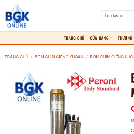
Bỏ
qua
Tìm
kiếm:
nội
dung
TRANG CHỦ
CỬA HÀNG
THƯƠNG 
TRANG CHỦ
/
BƠM CHÌM GIẾNG KHOAN
/
BƠM CHÌM GIẾNG KHO
M
C