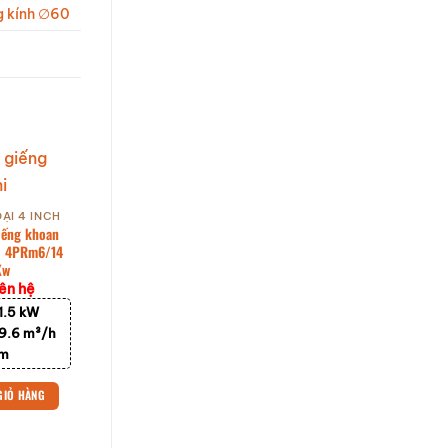
g kính ∅60
OẠI 4 INCH
SERI 4PR LOẠI 4 INCH
SERI 4PR LOẠI 4 INCH
iếng khoan
Bơm chìm giếng khoan
Bơm chìm giếng khoan
l 4PRm6/14
Peroni Model 4PR3/40
Peroni Model 4PR16/17
Kw
3Kw
4Kw
iên hệ
Giá: Liên hệ
Giá: Liên hệ
1.5 kW
Công suất :
3 kW
Công suất :
4 kW
9.6 m³/h
Lưu Lượng :
5.4 m³/h
Lưu Lượng :
21 m³/h
 m
Cột Áp :
290 m
Cột Áp :
93 m
GIỎ HÀNG
THÊM VÀO GIỎ HÀNG
THÊM VÀO GIỎ HÀNG