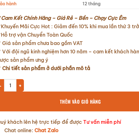
ảo hành
12 tháng
✅
Cam Kết Chính Hãng – Giá Rẻ – Bền – Chạy Cực Êm
Khuyến Mãi Cực Hot : Giảm đến 10% khi mua lần thứ 3 trở
Hỗ trợ vận Chuyển Toàn Quốc
 Giá sản phẩm chưa bao gồm VAT
 Với đội ngũ kinh nghiệm hơn 10 năm – cam kết khách hà
ược sản phẩm ưng ý
✅
Chi tiết sản phẩm ở dưới phần mô tả
ơm chìm giếng khoan Peroni Model 4PRm8/11 1.5Kw số lượng
THÊM VÀO GIỎ HÀNG
uý khách lên hệ trực tiếp để được
Tư vấn miễn phí
Chat online:
Chat Zalo