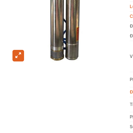
L
C
Đ
Đ
V
P
Đ
T
P
S