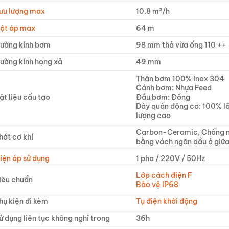
ưu lượng max
10.8 m³/h
ột áp max
64 m
ường kính bơm
98 mm thả vừa ống 110 ++
ường kính họng xả
49 mm
Thân bơm 100% Inox 304
Cánh bơm: Nhựa Feed
ật liệu cấu tạo
Đầu bơm: Đồng
Dây quấn động cơ: 100% lõ
lượng cao
Carbon-Ceramic, Chống 
hớt cơ khí
bằng vách ngăn dầu ở giữ
iện áp sử dụng
1 pha / 220V / 50Hz
Lớp cách điện F
iêu chuẩn
Bảo vệ IP68
hụ kiện đi kèm
Tụ điện khởi động
ử dụng liên tục không nghỉ trong
36h