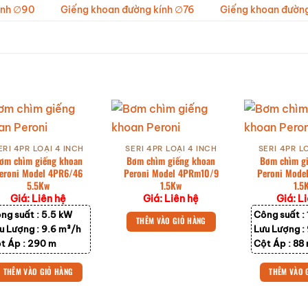
ính ∅90
Giếng khoan đường kính ∅76
Giếng khoan đườn
ERI 4PR LOẠI 4 INCH
SERI 4PR LOẠI 4 INCH
SERI 4PR L
ơm chìm giếng khoan
Bơm chìm giếng khoan
Bơm chìm g
eroni Model 4PR6/46
Peroni Model 4PRm10/9
Peroni Mode
5.5Kw
1.5Kw
1.5
Giá: Liên hệ
Giá: Liên hệ
Giá: L
ng suất :
5.5 kW
Công suất :
THÊM VÀO GIỎ HÀNG
u Lượng :
9.6 m³/h
Lưu Lượng :
t Áp :
290 m
Cột Áp :
88
THÊM VÀO GIỎ HÀNG
THÊM VÀO 