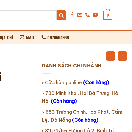
0
ĐỊA CHỈ
MAIL
0976554969
DANH SÁCH CHI NHÁNH
i
Cửa hàng online
(Còn hàng)
>
780 Minh Khai, Hai Bà Trưng, Hà
>
Nội
(Còn hàng)
683 Trường Chinh,Hòa Phát, Cẩm
>
Lệ, Đà Nẵng
(
Còn hàng)
815/4/56 Hương Lộ 2, Bình Trị
>