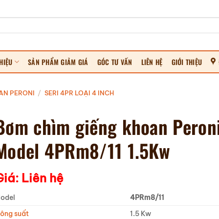
HIỆU
SẢN PHẨM GIẢM GIÁ
GÓC TƯ VẤN
LIÊN HỆ
GIỚI THIỆU
AN PERONI
/
SERI 4PR LOẠI 4 INCH
Bơm chìm giếng khoan Peron
Model 4PRm8/11 1.5Kw
Giá: Liên hệ
odel
4PRm8/11
ông suất
1.5 Kw