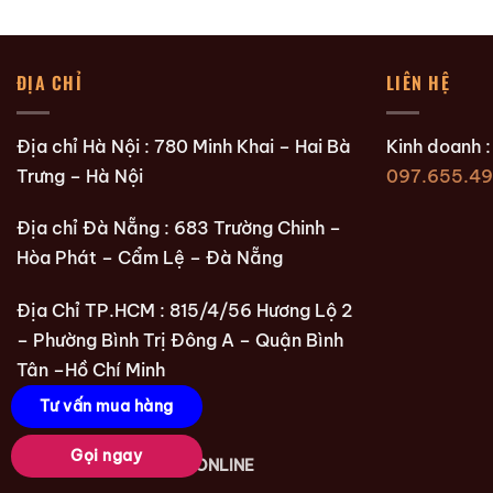
ĐỊA CHỈ
LIÊN HỆ
Địa chỉ Hà Nội : 780 Minh Khai – Hai Bà
Kinh doanh 
Trưng – Hà Nội
097.655.49
Địa chỉ Đà Nẵng : 683 Trường Chinh –
Hòa Phát – Cẩm Lệ – Đà Nẵng
Địa Chỉ TP.HCM : 815/4/56 Hương Lộ 2
– Phường Bình Trị Đông A – Quận Bình
Tân –Hồ Chí Minh
Tư vấn mua hàng
Gọi ngay
Copyright 2026 ©
BGK ONLINE