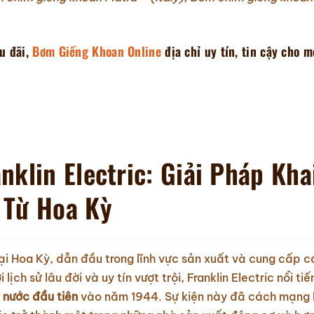
u đãi,
Bơm Giếng Khoan Online
địa chỉ uy tín, tin cậy cho m
klin Electric: Giải Pháp Kha
 Từ Hoa Kỳ
ại Hoa Kỳ, dẫn đầu trong lĩnh vực sản xuất và cung cấp c
lịch sử lâu đời và uy tín vượt trội, Franklin Electric nổi ti
 nước đầu tiên
vào năm 1944. Sự kiện này đã cách mạng