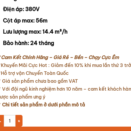
Điện áp: 380V
Cột áp max: 56m
Lưu lượng max: 14.4 m³/h
Bảo hành: 24 tháng
✅
Cam Kết Chính Hãng – Giá Rẻ – Bền – Chạy Cực Êm
Khuyến Mãi Cực Hot : Giảm đến 10% khi mua lần thứ 3 trở
Hỗ trợ vận Chuyển Toàn Quốc
 Giá sản phẩm chưa bao gồm VAT
 Với đội ngũ kinh nghiệm hơn 10 năm – cam kết khách hà
ược sản phẩm ưng ý
✅
Chi tiết sản phẩm ở dưới phần mô tả
ơm chìm giếng khoan Franklin Model SVM 240/10 1.5Kw số lượng