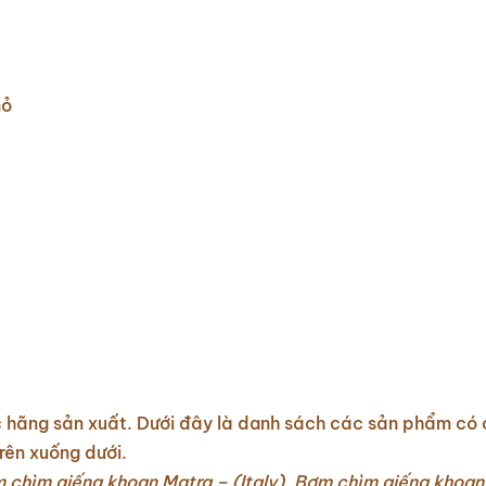
mỏ
 hãng sản xuất. Dưới đây là danh sách các sản phẩm có 
rên xuống dưới.
chìm giếng khoan Matra – (Italy),
Bơm chìm giếng khoan