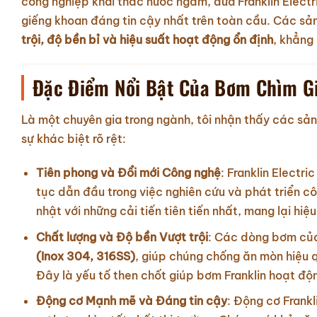
công nghiệp khai thác nước ngầm, đưa Franklin Elect
giếng khoan đáng tin cậy nhất trên toàn cầu. Các sả
trội, độ bền bỉ và hiệu suất hoạt động ổn định
, khẳng 
Đặc Điểm Nổi Bật Của Bơm Chìm Gi
Là một chuyên gia trong ngành, tôi nhận thấy các sản 
sự khác biệt rõ rệt:
Tiên phong và Đổi mới Công nghệ
: Franklin Electr
tục dẫn đầu trong việc nghiên cứu và phát triển 
nhật với những cải tiến tiên tiến nhất, mang lại hiệ
Chất lượng và Độ bền Vượt trội
: Các dòng bơm của
(Inox 304, 316SS)
, giúp chúng chống ăn mòn hiệu q
Đây là yếu tố then chốt giúp bơm Franklin hoạt độ
Động cơ Mạnh mẽ và Đáng tin cậy
: Động cơ Frankl