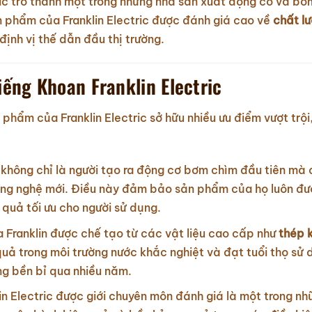
ric trở thành một trong những nhà sản xuất động cơ và b
n phẩm của Franklin Electric được đánh giá cao về
chất l
định vị thế dẫn đầu thị trường.
ếng Khoan Franklin Electric
phẩm của Franklin Electric sở hữu nhiều ưu điểm vượt trội
ic không chỉ là người tạo ra động cơ bơm chìm đầu tiên mà 
công nghệ mới. Điều này đảm bảo sản phẩm của họ luôn đ
u quả tối ưu cho người sử dụng.
 Franklin được chế tạo từ các vật liệu cao cấp như
thép 
uả trong môi trường nước khắc nghiệt và đạt tuổi thọ sử 
ng bền bỉ qua nhiều năm.
in Electric được giới chuyên môn đánh giá là một trong n