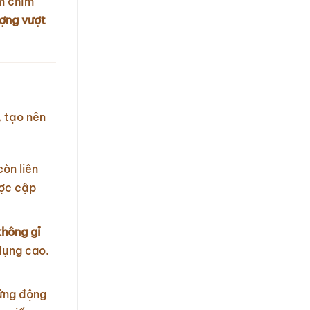
ơm chìm
ượng vượt
, tạo nên
còn liên
ược cập
không gỉ
dụng cao.
hững động