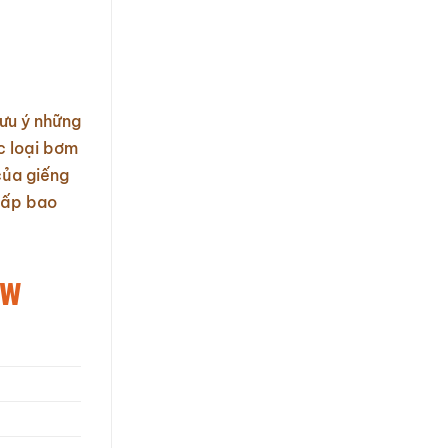
ưu ý những
c loại bơm
của giếng
 cấp bao
Kw