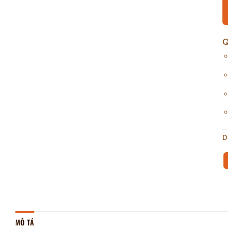
Q
D
MÔ TẢ