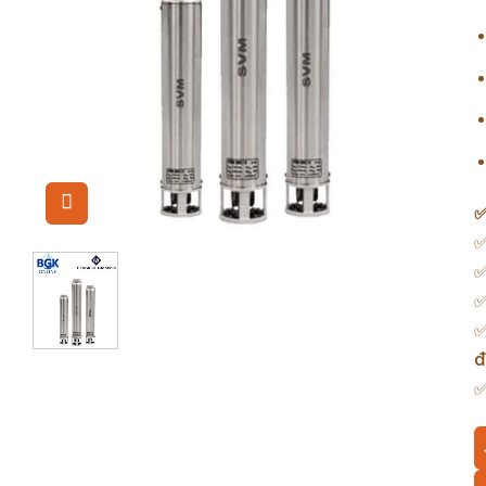
✅
✅
✅
✅
đ
B