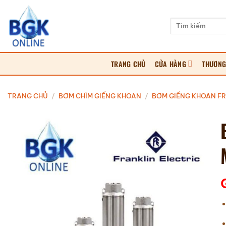
Bỏ
qua
Tìm
kiếm:
nội
dung
TRANG CHỦ
CỬA HÀNG
THƯƠNG
TRANG CHỦ
/
BƠM CHÌM GIẾNG KHOAN
/
BƠM GIẾNG KHOAN FR