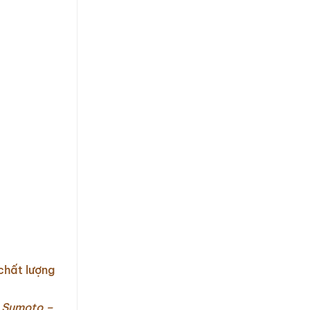
chất lượng
 Sumoto –