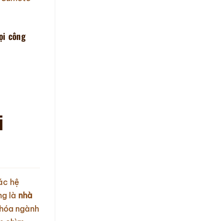
ọi công
i
ác hệ
ếng là
nhà
 hóa ngành