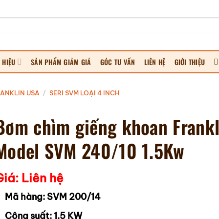
 HIỆU
SẢN PHẨM GIẢM GIÁ
GÓC TƯ VẤN
LIÊN HỆ
GIỚI THIỆU
ANKLIN USA
/
SERI SVM LOẠI 4 INCH
Bơm chìm giếng khoan Frankl
Model SVM 240/10 1.5Kw
Giá: Liên hệ
Mã hàng: SVM 200/14
Công suất: 1.5 KW