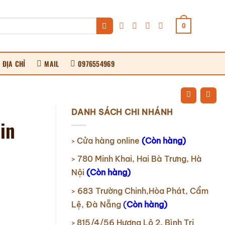
0
ĐỊA CHỈ
MAIL
0976554969
DANH SÁCH CHI NHÁNH
in
Cửa hàng online
(Còn hàng)
>
780 Minh Khai, Hai Bà Trưng, Hà
>
Nội
(Còn hàng)
683 Trường Chinh,Hòa Phát, Cẩm
>
Lệ, Đà Nẵng
(
Còn hàng)
815/4/56 Hương Lộ 2, Bình Trị
>