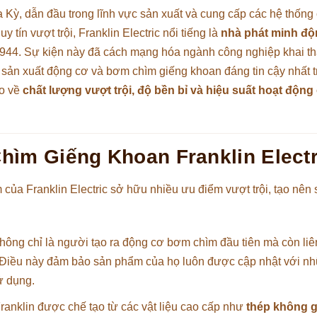
a Kỳ, dẫn đầu trong lĩnh vực sản xuất và cung cấp các hệ thống 
 tín vượt trội, Franklin Electric nổi tiếng là
nhà phát minh đ
44. Sự kiện này đã cách mạng hóa ngành công nghiệp khai t
 sản xuất động cơ và bơm chìm giếng khoan đáng tin cậy nhất t
ao về
chất lượng vượt trội, độ bền bỉ và hiệu suất hoạt động
ìm Giếng Khoan Franklin Electr
 của Franklin Electric sở hữu nhiều ưu điểm vượt trội, tạo nên
 không chỉ là người tạo ra động cơ bơm chìm đầu tiên mà còn liê
. Điều này đảm bảo sản phẩm của họ luôn được cập nhật với nh
sử dụng.
anklin được chế tạo từ các vật liệu cao cấp như
thép không g