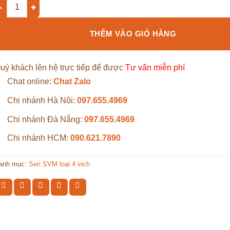
ơm chìm giếng khoan Franklin Model SVM 150/19 2.2Kw số lượng
THÊM VÀO GIỎ HÀNG
uý khách lên hệ trực tiếp để được
Tư vấn miễn phí
Chat online:
Chat Zalo
Chi nhánh Hà Nội:
097.655.4969
Chi nhánh Đà Nẵng:
097.655.4969
Chi nhánh HCM:
090.621.7890
anh mục:
Seri SVM loại 4 inch