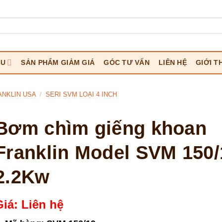
ỆU
SẢN PHẨM GIẢM GIÁ
GÓC TƯ VẤN
LIÊN HỆ
GIỚI T
NKLIN USA
/
SERI SVM LOẠI 4 INCH
Bơm chìm giếng khoan
Franklin Model SVM 150/
2.2Kw
Giá: Liên hệ