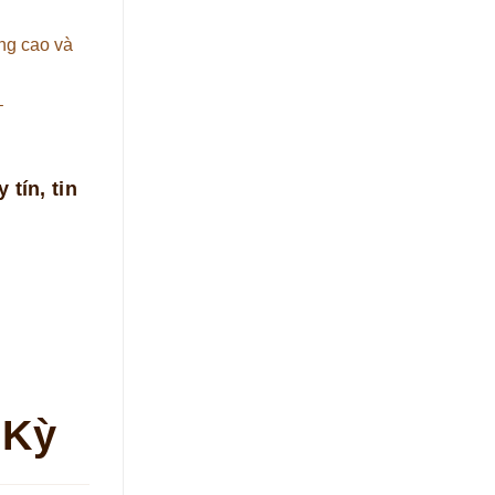
ng cao và
–
 tín, tin
 Kỳ