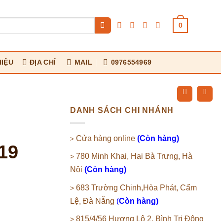
0
HIỆU
ĐỊA CHỈ
MAIL
0976554969
DANH SÁCH CHI NHÁNH
Cửa hàng online
(Còn hàng)
>
19
780 Minh Khai, Hai Bà Trưng, Hà
>
Nội
(Còn hàng)
683 Trường Chinh,Hòa Phát, Cẩm
>
Lệ, Đà Nẵng
(
Còn hàng)
815/4/56 Hương Lộ 2, Bình Trị Đông
>