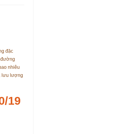
ng đặc
ó đường
bao nhiêu
à lưu lượng
0/19