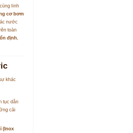
cùng linh
ộng cơ bơm
hác nước
rên toàn
 ổn định
,
ic
 sự khác
n tục dẫn
ững cải
ỉ (Inox