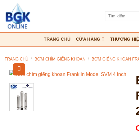
Bỏ
qua
Tìm
kiếm:
nội
dung
TRANG CHỦ
CỬA HÀNG
THƯƠNG HI
TRANG CHỦ
/
BƠM CHÌM GIẾNG KHOAN
/
BƠM GIẾNG KHOAN FRA