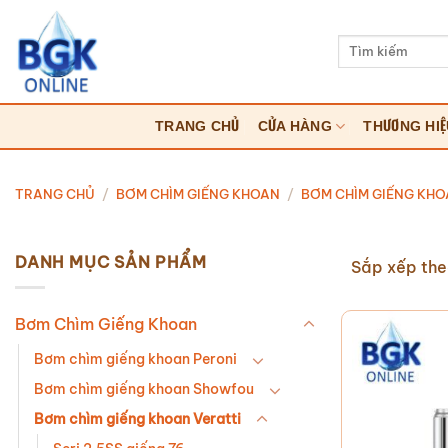
Bỏ
qua
Tìm
kiếm:
nội
dung
TRANG CHỦ
CỬA HÀNG
THƯƠNG HI
TRANG CHỦ
/
BƠM CHÌM GIẾNG KHOAN
/
BƠM CHÌM GIẾNG KHO
DANH MỤC SẢN PHẨM
Sắp xếp the
Bơm Chìm Giếng Khoan
Bơm chìm giếng khoan Peroni
Bơm chìm giếng khoan Showfou
Bơm chìm giếng khoan Veratti