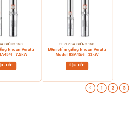
SA GIẾNG 160
SERI 6SA GIẾNG 160
ếng khoan Veratti
Bơm chìm giếng khoan Veratti
SA45/4– 7.5kW
Model 6SA45/6– 11kW
ỌC TIẾP
ĐỌC TIẾP
1
2
3