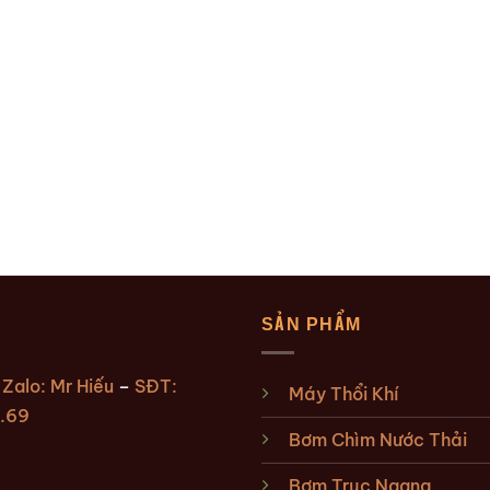
SẢN PHẨM
:
Zalo: Mr Hiếu
–
SĐT:
Máy Thổi Khí
.69
Bơm Chìm Nước Thải
Bơm Trục Ngang