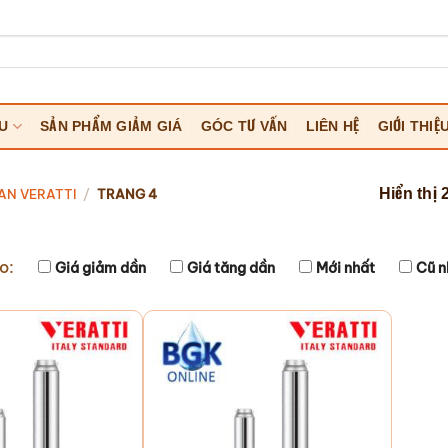
ỆU
SẢN PHẨM GIẢM GIÁ
GÓC TƯ VẤN
LIÊN HỆ
GIỚI THIỆ
Hiển thị 
AN VERATTI
/
TRANG 4
o:
Giá giảm dần
Giá tăng dần
Mới nhất
Cũ n