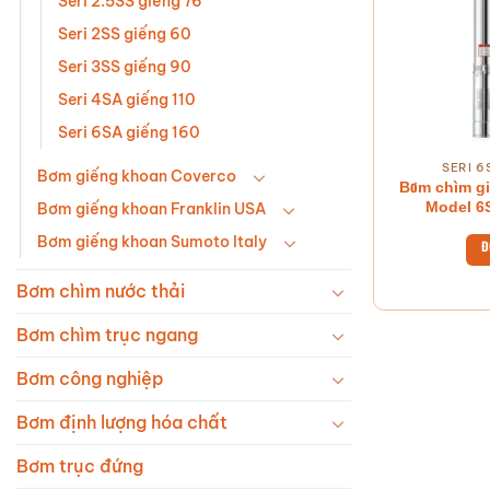
Seri 2.5SS giếng 76
Seri 2SS giếng 60
Seri 3SS giếng 90
Seri 4SA giếng 110
Seri 6SA giếng 160
SERI 6
Bơm giếng khoan Coverco
Bơm chìm gi
Model 6
Bơm giếng khoan Franklin USA
Bơm giếng khoan Sumoto Italy
Đ
Bơm chìm nước thải
Bơm chìm trục ngang
Bơm công nghiệp
Bơm định lượng hóa chất
Bơm trục đứng