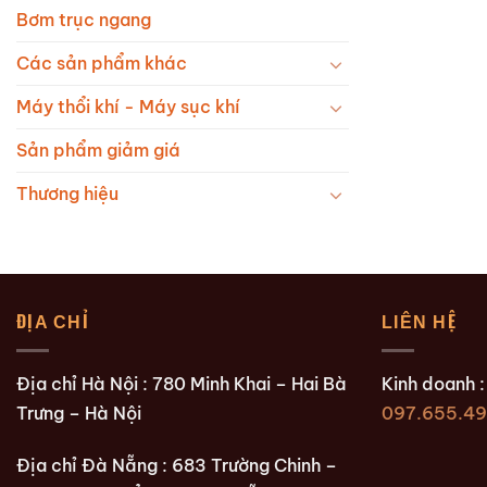
Bơm trục ngang
Các sản phẩm khác
Máy thổi khí - Máy sục khí
Sản phẩm giảm giá
Thương hiệu
ĐỊA CHỈ
LIÊN HỆ
Địa chỉ Hà Nội : 780 Minh Khai – Hai Bà
Kinh doanh 
Trưng – Hà Nội
097.655.49
Địa chỉ Đà Nẵng : 683 Trường Chinh –