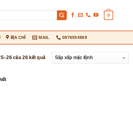
0
U
ĐỊA CHỈ
MAIL
0976554969
25–26 của 26 kết quả
hất