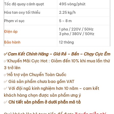
Tốc độ quay cánh quạt
495 vòng/phút
Hòa tan oxy tối thiểu
2.25 kg/h
Phạm vi sục
5 – 8 m
1 pha / 220V / 50Hz
Điện áp
3 pha / 380V / 50Hz
Bảo hành
12 tháng
✅
Cam Kết Chính Hãng – Giá Rẻ – Bền – Chạy Cực Êm
✅Khuyến Mãi Cực Hot : Giảm đến 10% khi mua lần thứ
3 trở lên
✅Hỗ trợ vận Chuyển Toàn Quốc
✅ Giá sản phẩm chưa bao gồm VAT
✅ Với đội ngũ kinh nghiệm hơn 10 năm – cam kết
khách hàng chọn được sản phẩm ưng ý
✅
Chi tiết sản phẩm ở dưới phần mô tả