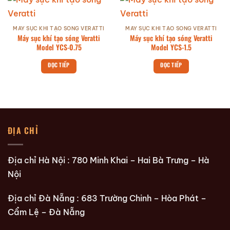
MÁY SỤC KHÍ TẠO SÓNG VERATTI
MÁY SỤC KHÍ TẠO SÓNG VERATTI
Máy sục khí tạo sóng Veratti
Máy sục khí tạo sóng Veratti
Model YCS-0.75
Model YCS-1.5
ĐỌC TIẾP
ĐỌC TIẾP
ĐỊA CHỈ
Địa chỉ Hà Nội : 780 Minh Khai – Hai Bà Trưng – Hà
Nội
Địa chỉ Đà Nẵng : 683 Trường Chinh – Hòa Phát –
Cẩm Lệ – Đà Nẵng