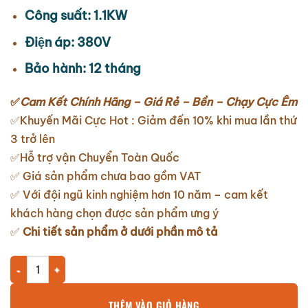
Công suất: 1.1KW
Điện áp: 380V
Bảo hành: 12 tháng
✅
Cam Kết Chính Hãng – Giá Rẻ – Bền – Chạy Cực Êm
✅Khuyến Mãi Cực Hot : Giảm đến 10% khi mua lần thứ
3 trở lên
✅Hỗ trợ vận Chuyển Toàn Quốc
✅ Giá sản phẩm chưa bao gồm VAT
✅ Với đội ngũ kinh nghiệm hơn 10 năm – cam kết
khách hàng chọn được sản phẩm ưng ý
✅
Chi tiết sản phẩm ở dưới phần mô tả
Máy thổi khí con sò Veratti Model GB-1100S/2 1.1KW số lượng
THÊM VÀO GIỎ HÀNG