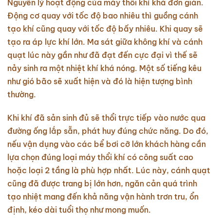
Nguyên lý hoạt động của máy thổi khí khá đơn giản.
Động cơ quay với tốc độ bao nhiêu thì guồng cánh
tạo khí cũng quay với tốc độ bấy nhiêu. Khi quay sẽ
tạo ra áp lực khí lớn. Ma sát giữa không khí và cánh
quạt lúc này gần như đã đạt đến cực đại vì thế sẽ
nảy sinh ra một nhiệt khí khá nóng. Một số tiếng kêu
như gió bão sẽ xuất hiện và đó là hiện tượng bình
thường.
Khi khí đã sản sinh đủ sẽ thổi trực tiếp vào nước qua
đường ống lắp sẵn, phát huy đúng chức năng. Do đó,
nếu vận dụng vào các bể bơi cỡ lớn khách hàng cần
lựa chọn đúng loại máy thổi khí có công suất cao
hoặc loại 2 tầng là phù hợp nhất. Lúc này, cánh quạt
cũng đã được trang bị lớn hơn, ngăn cản quá trình
tạo nhiệt mang đến khả năng vận hành trơn tru, ổn
định, kéo dài tuổi thọ như mong muốn.