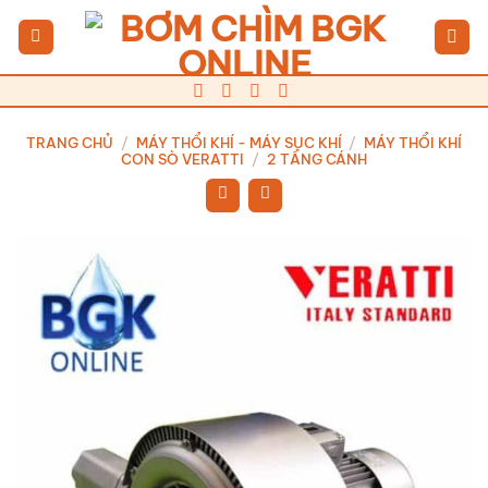
Bỏ
qua
nội
dung
TRANG CHỦ
/
MÁY THỔI KHÍ - MÁY SỤC KHÍ
/
MÁY THỔI KHÍ
CON SÒ VERATTI
/
2 TẦNG CÁNH