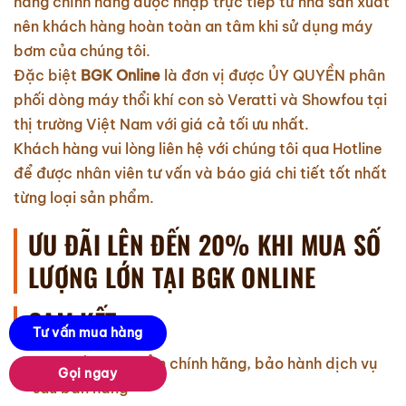
hàng chính hãng được nhập trực tiếp từ nhà sản xuất
nên khách hàng hoàn toàn an tâm khi sử dụng máy
bơm của chúng tôi.
Đặc biệt
BGK Online
là đơn vị được ỦY QUYỀN phân
phối dòng máy thổi khí con sò Veratti và Showfou tại
thị trường Việt Nam với giá cả tối ưu nhất.
Khách hàng vui lòng liên hệ với chúng tôi qua Hotline
để được nhân viên tư vấn và báo giá chi tiết tốt nhất
từng loại sản phẩm.
ƯU ĐÃI LÊN ĐẾN 20% KHI MUA SỐ
LƯỢNG LỚN TẠI BGK ONLINE
CAM KẾT:
Tư vấn mua hàng
Cam kết sản phẩm chính hãng, bảo hành dịch vụ
Gọi ngay
sau bán hàng