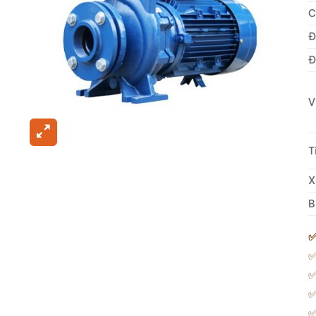
C
Đ
Đ
V
T
X
B
✅
✅
✅
✅