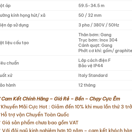
ột áp
59.5-34.5 m
ường kính họng hút/ xả
50 / 32 mm
iện áp sử dụng
3 pha / 380V / 50Hz
Thân bơm: Gang
Trục bơm: Inox 304
ật liệu cấu tạo
Cánh quạt: Gang
Phớt cơ khí: gốm/ graphit
Lớp cách điện F
iêu chuẩn
Bảo vệ IP44
uất xứ
Italy Standard
ảo hành
12 tháng
✅
Cam Kết Chính Hãng – Giá Rẻ – Bền – Chạy Cực Êm
Khuyến Mãi Cực Hot : Giảm đến 10% khi mua lần thứ 3 trở
Hỗ trợ vận Chuyển Toàn Quốc
 Giá sản phẩm chưa bao gồm VAT
 Với đội ngũ kinh nghiệm hơn 10 năm – cam kết khách hà