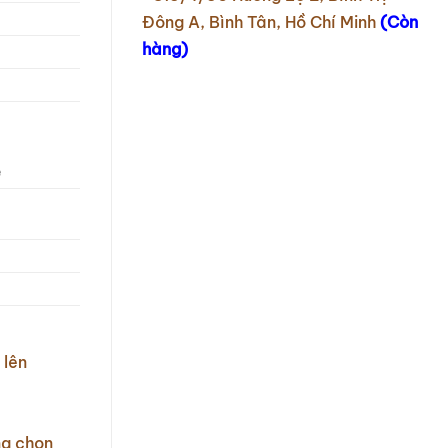
Đông A, Bình Tân, Hồ Chí Minh
(Còn
hàng)
e
 lên
ng chọn