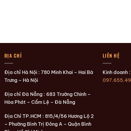
ĐỊA CHỈ
LIÊN HỆ
Địa chỉ Hà Nội : 780 Minh Khai – Hai Bà
Kinh doanh 
Trưng – Hà Nội
097.655.49
Địa chỉ Đà Nẵng : 683 Trường Chinh –
Hòa Phát – Cẩm Lệ – Đà Nẵng
Địa Chỉ TP.HCM : 815/4/56 Hương Lộ 2
– Phường Bình Trị Đông A – Quận Bình