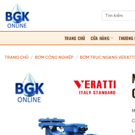
Bỏ
qua
Tìm
kiếm:
nội
dung
TRANG CHỦ
CỬA HÀNG
THƯƠNG 
TRANG CHỦ
/
BƠM CÔNG NGHIỆP
/
BƠM TRỤC NGANG VERATTI
M
C
L