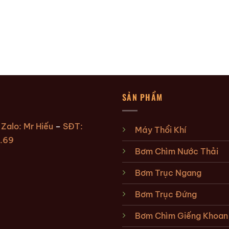
SẢN PHẨM
:
Zalo: Mr Hiếu
–
SĐT:
Máy Thổi Khí
.69
Bơm Chìm Nước Thải
Bơm Trục Ngang
Bơm Trục Đứng
Bơm Chìm Giếng Khoan