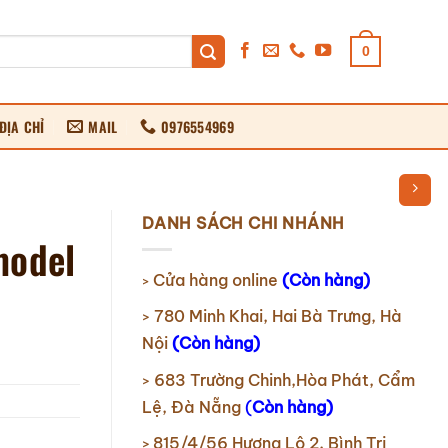
0
ĐỊA CHỈ
MAIL
0976554969
DANH SÁCH CHI NHÁNH
model
Cửa hàng online
(Còn hàng)
>
780 Minh Khai, Hai Bà Trưng, Hà
>
Nội
(Còn hàng)
683 Trường Chinh,Hòa Phát, Cẩm
>
Lệ, Đà Nẵng
(
Còn hàng)
815/4/56 Hương Lộ 2, Bình Trị
>