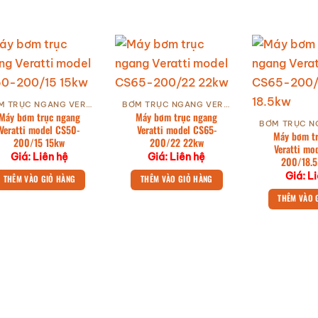
BƠM TRỤC NGANG VERATTI GIÁ TỐT
BƠM TRỤC NGANG VERATTI GIÁ TỐT
Máy bơm trục ngang
Máy bơm trục ngang
Veratti model CS50-
Veratti model CS65-
Máy bơm t
200/15 15kw
200/22 22kw
Veratti mo
Giá: Liên hệ
Giá: Liên hệ
200/18.5
Giá: L
THÊM VÀO GIỎ HÀNG
THÊM VÀO GIỎ HÀNG
THÊM VÀO 