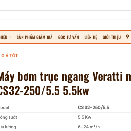
HIỆU
SẢN PHẨM GIẢM GIÁ
GÓC TƯ VẤN
LIÊN HỆ
GIỚI THIỆU
 GIÁ TỐT
Máy bơm trục ngang Veratti 
CS32-250/5.5 5.5kw
odel
CS 32-250/5.5
ông suất
5.5 Kw
ưu lượng
6-24 m³/h