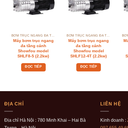
BƠM TRỤC NGANG ĐA TẦNG CÁNH SHOWFOU SHLF
BƠM TRỤC NGANG ĐA TẦNG CÁNH SHOWFOU SHLF
Máy bơm trục ngang
Máy bơm trục ngang
M
đa tầng cánh
đa tầng cánh
Showfou model
Showfou model
SHLF8-5 (2.2kw)
SHLF12-4T (2.2kw)
S
ĐỌC TIẾP
ĐỌC TIẾP
ĐỊA CHỈ
LIÊN HỆ
Địa chỉ Hà Nội : 780 Minh Khai – Hai Bà
Kinh doanh :
Trưng – Hà Nội
097.655.49.6