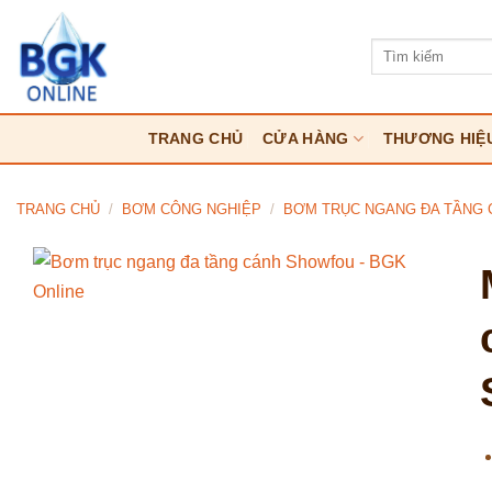
Bỏ
qua
Tìm
kiếm:
nội
dung
TRANG CHỦ
CỬA HÀNG
THƯƠNG HIỆ
TRANG CHỦ
/
BƠM CÔNG NGHIỆP
/
BƠM TRỤC NGANG ĐA TẦNG 