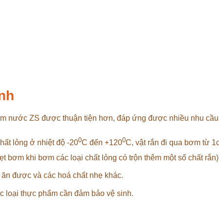
nh
ơm nước ZS được thuận tiện hơn, đáp ứng được nhiều nhu cầu
0
0
ất lỏng ở nhiệt độ -20
C đến +120
C, vật rắn đi qua bơm từ 
 bơm khi bơm các loại chất lỏng có trộn thêm một số chất rắn)
 ăn được và các hoá chất nhẹ khác.
ác loại thực phẩm cần đảm bảo vệ sinh.