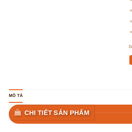
D
MÔ TẢ
CHI TIẾT SẢN PHẨM