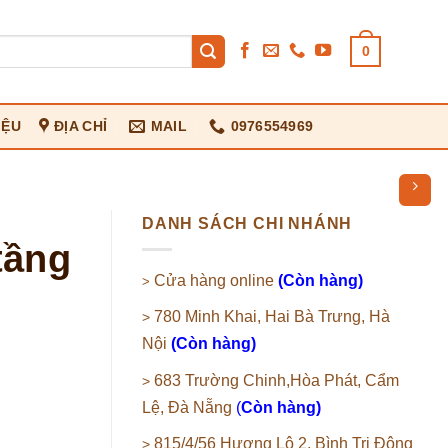
0
IỆU
ĐỊA CHỈ
MAIL
0976554969
DANH SÁCH CHI NHÁNH
tầng
Cửa hàng online
(Còn hàng)
>
780 Minh Khai, Hai Bà Trưng, Hà
>
Nội
(Còn hàng)
683 Trường Chinh,Hòa Phát, Cẩm
>
Lệ, Đà Nẵng
(
Còn hàng)
815/4/56 Hương Lộ 2, Bình Trị Đông
>