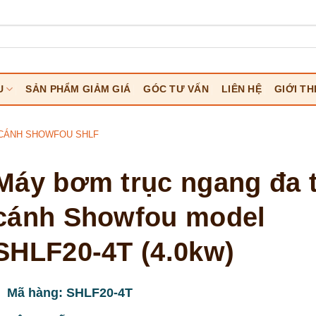
U
SẢN PHẨM GIẢM GIÁ
GÓC TƯ VẤN
LIÊN HỆ
GIỚI TH
CÁNH SHOWFOU SHLF
Máy bơm trục ngang đa 
cánh Showfou model
SHLF20-4T (4.0kw)
Mã hàng: SHLF20-4T