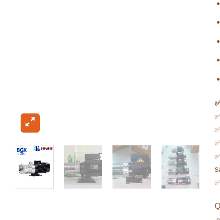
✅
✅
✅
✅
s
Q