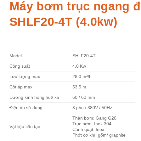
Máy bơm trục ngang đ
SHLF20-4T (4.0kw)
Model
SHLF20-4T
Công suất
4.0 Kw
Lưu lượng max
28.0 m³/h
Cột áp max
53.5 m
Đường kính họng hút/ xả
60 / 60 mm
Điện áp sử dụng
3 pha / 380V / 50Hz
Thân bơm: Gang G20
Trục bơm: Inox 304
Vật liệu cấu tạo
Cánh quạt: Inox
Phớt cơ khí: gốm/ graphite