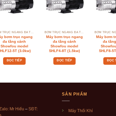
BƠM TRỤC NGANG ĐA TẦNG CÁNH SHOWFOU SHLF
BƠM TRỤC NGANG ĐA TẦNG CÁNH SHOWFOU SHLF
áy bơm trục ngang
Máy bơm trục ngang
Máy bơm t
đa tầng cánh
đa tầng cánh
đa tần
Showfou model
Showfou model
Showfou
HLF12-5T (3.0kw)
SHLF4-8T (1.5kw)
SHLF8-5T
ĐỌC TIẾP
ĐỌC TIẾP
ĐỌC 
SẢN PHẨM
Zalo: Mr Hiếu
–
SĐT:
Máy Thổi Khí
9