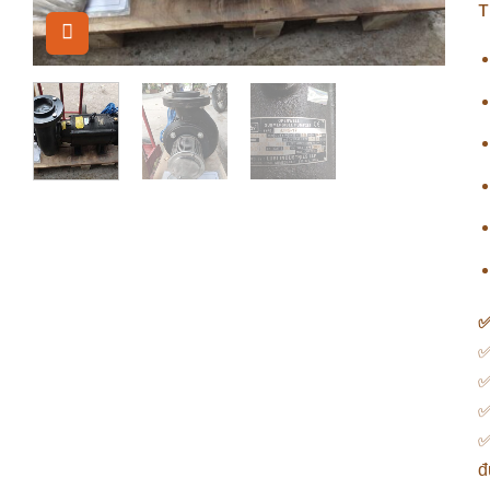
T
✅
✅
✅
✅
đ