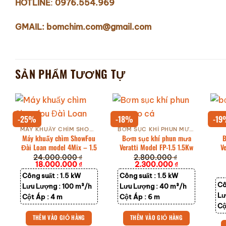
HOTLINE
:
0976.554.969
GMAIL: bomchim.com@gmail.com
SẢN PHẨM TƯƠNG TỰ
-25%
-18%
-1
MÁY KHUẤY CHÌM SHOWFOU ĐÀI LOAN
BƠM SỤC KHÍ PHUN MƯA VERATTI
Máy khuấy chìm ShowFou
Bơm sục khí phun mưa
Đài Loan model 4Mix – 1.5
Veratti Model FP-1.5 1.5Kw
V
24.000.000
₫
2.800.000
₫
Giá
Giá
Giá
Giá
18.000.000
₫
2.300.000
₫
gốc
hiện
gốc
hiện
Công suất :
1.5 kW
Công suất :
1.5 kW
là:
tại
là:
tại
24.000.000 ₫.
là:
2.800.000 ₫.
là:
Cô
Lưu Lượng :
100 m³/h
Lưu Lượng :
40 m³/h
18.000.000 ₫.
2.300.000 ₫.
Lư
Cột Áp :
4 m
Cột Áp :
6 m
Cộ
THÊM VÀO GIỎ HÀNG
THÊM VÀO GIỎ HÀNG