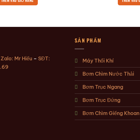
THÊM VÀO GIỎ HÀNG
THÊM VÀO 
SẢN PHẨM
:
Zalo: Mr Hiếu
–
SĐT:
Máy Thổi Khí
.69
Bơm Chìm Nước Thải
Bơm Trục Ngang
Bơm Trục Đứng
Bơm Chìm Giếng Khoan