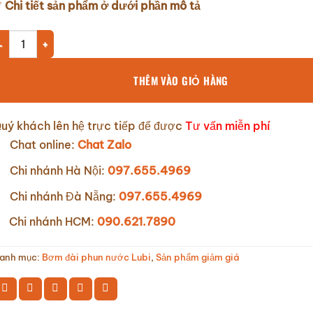
✅
Chi tiết sản phẩm ở dưới phần mô tả
ơm đài phun nước Lubi Ấn Độ Model: LHL164 1.5Kw 220V số lượn
THÊM VÀO GIỎ HÀNG
uý khách lên hệ trực tiếp để được
Tư vấn miễn phí
Chat online:
Chat Zalo
Chi nhánh Hà Nội:
097.655.4969
Chi nhánh Đà Nẵng:
097.655.4969
Chi nhánh HCM:
090.621.7890
anh mục:
Bơm đài phun nước Lubi
,
Sản phẩm giảm giá