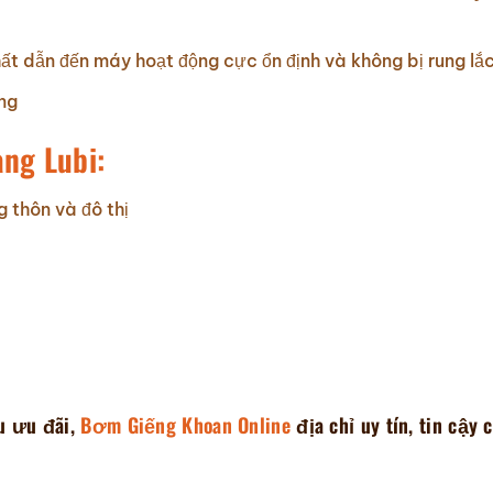
t dẫn đến máy hoạt động cực ổn định và không bị rung lắ
ng
ng Lubi:
 thôn và đô thị
u ưu đãi,
Bơm Giếng Khoan Online
địa chỉ uy tín, tin cậy 