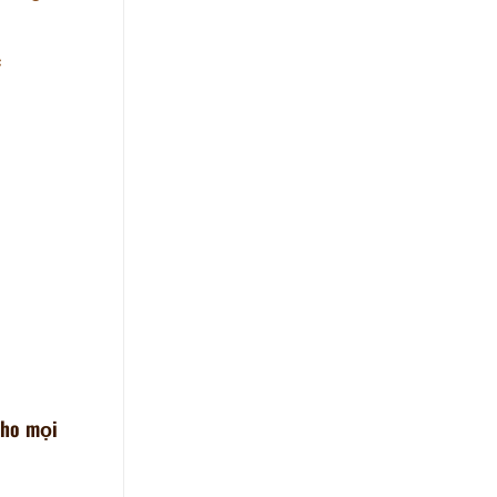
c
cho mọi