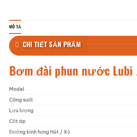
MÔ TẢ
CHI TIẾT SẢN PHẨM
Bơm đài phun nước Lubi 
Model
Công suất
Lưu lượng
Cột áp
Đường kính họng Hút / Xả