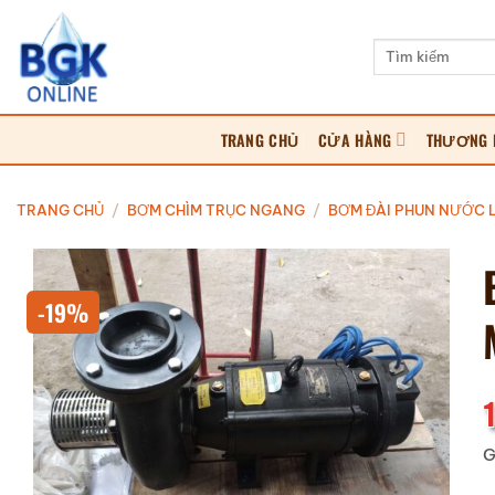
Bỏ
qua
Tìm
kiếm:
nội
dung
TRANG CHỦ
CỬA HÀNG
THƯƠNG 
TRANG CHỦ
/
BƠM CHÌM TRỤC NGANG
/
BƠM ĐÀI PHUN NƯỚC L
-19%
G