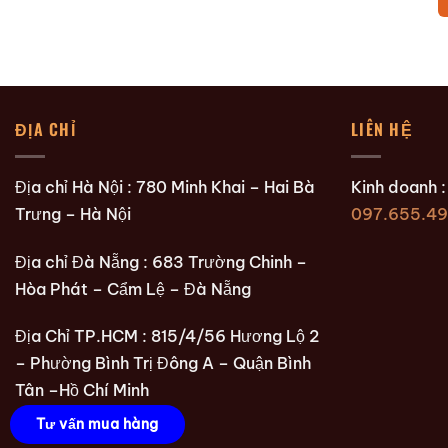
ĐỊA CHỈ
LIÊN HỆ
Địa chỉ Hà Nội : 780 Minh Khai – Hai Bà
Kinh doanh 
Trưng – Hà Nội
097.655.49
Địa chỉ Đà Nẵng : 683 Trường Chinh –
Hòa Phát – Cẩm Lệ – Đà Nẵng
Địa Chỉ TP.HCM : 815/4/56 Hương Lộ 2
– Phường Bình Trị Đông A – Quận Bình
Tân –Hồ Chí Minh
Tư vấn mua hàng