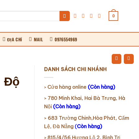
0
ĐỊA CHỈ
MAIL
0976554969
DANH SÁCH CHI NHÁNH
n Độ
Cửa hàng online
(Còn hàng)
>
780 Minh Khai, Hai Bà Trưng, Hà
>
Nội
(Còn hàng)
683 Trường Chinh,Hòa Phát, Cẩm
>
Lệ, Đà Nẵng
(
Còn hàng)
815/4/56 Hương Lộ 2, Bình Trị
>