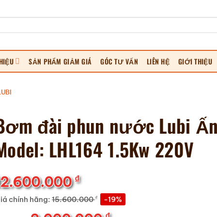
HIỆU
SẢN PHẨM GIẢM GIÁ
GÓC TƯ VẤN
LIÊN HỆ
GIỚI THIỆU
UBI
Bơm đài phun nước Lubi Ấ
Model: LHL164 1.5Kw 220V
₫
12.600.000
₫
iá chính hãng:
15.600.000
-19%
₫