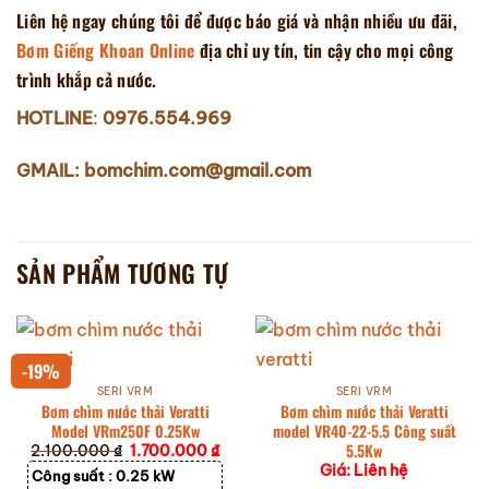
Liên hệ ngay chúng tôi để được báo giá và nhận nhiều ưu đãi,
Bơm Giếng Khoan Online
địa chỉ uy tín, tin cậy cho mọi công
trình khắp cả nước.
HOTLINE
:
0976.554.969
GMAIL: bomchim.com@gmail.com
SẢN PHẨM TƯƠNG TỰ
-19%
SERI VRM
SERI VRM
Bơm chìm nước thải Veratti
Bơm chìm nước thải Veratti
Model VRm250F 0.25Kw
model VR40-22-5.5 Công suất
5.5Kw
Giá
Giá
2.100.000
₫
1.700.000
₫
gốc
hiện
Giá: Liên hệ
Công suất :
0.25 kW
là:
tại