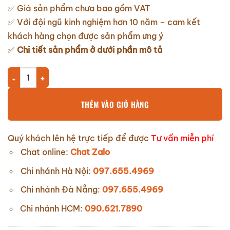
✅ Giá sản phẩm chưa bao gồm VAT
✅ Với đội ngũ kinh nghiệm hơn 10 năm – cam kết
khách hàng chọn được sản phẩm ưng ý
✅
Chi tiết sản phẩm ở dưới phần mô tả
Bơm chìm nước thải Veratti Model VRm2200F 2.2Kw số lượng
THÊM VÀO GIỎ HÀNG
Quý khách lên hệ trực tiếp để được
Tư vấn miễn phí
Chat online:
Chat Zalo
Chi nhánh Hà Nội:
097.655.4969
Chi nhánh Đà Nẵng:
097.655.4969
Chi nhánh HCM:
090.621.7890