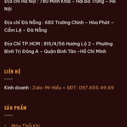
Địa chỉ Hà Nội : 780 Minh Khai – Hai Bà Trưng – Hà
Nội
Địa chỉ Đà Nẵng : 683 Trường Chinh – Hòa Phát –
Cẩm Lệ – Đà Nẵng
Địa Chỉ TP.HCM : 815/4/56 Hương Lộ 2 – Phường
Bình Trị Đông A – Quận Bình Tân –Hồ Chí Minh
LIÊN HỆ
Kinh doanh :
Zalo: Mr Hiếu
–
SĐT: 097.655.49.69
SẢN PHẨM
Máy Thổi Khí