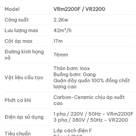
Model
VRm2200F / VR2200
Công suất
2.2Kw
Lưu lượng max
42m³/h
Cột áp max
17m
Đường kính họng
76mm
xả
Thân bơm: Inox
Buồng bơm: Gang
Vật liệu cấu tạo
Quận dây quấn 100% đồng chất
lượng cao
Carbon-Ceramic chịu áp suất
Phớt cơ khí
cao
1 pha / 220V / 50Hz – VRm2200F
Điện áp sử dụng
3 pha / 380V / 50Hz – VR2200
Lớp cách điện F
Tiêu chuẩn