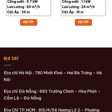
Công suất :
3.7 kW
Công suất :
1.1 kW
Lưu Lượng :
65 m³/h
Lưu Lượng :
25 m³/h
Cột Áp :
25 m
Cột Áp :
15 m
ĐỌC TIẾP
ĐỌC TIẾP
ĐỊA CHỈ
Địa chỉ Hà Nội : 780 Minh Khai – Hai Bà Trưng – Hà
Nội
Địa chỉ Đà Nẵng : 683 Trường Chinh – Hòa Phát –
Cẩm Lệ – Đà Nẵng
Địa Chỉ TP.HCM : 815/4/56 Hương Lộ 2 – Phường