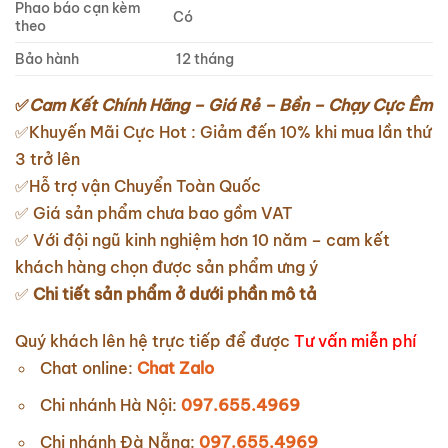
Phao báo cạn kèm
Có
theo
Bảo hành
12 tháng
✅
Cam Kết Chính Hãng – Giá Rẻ – Bền – Chạy Cực Êm
✅Khuyến Mãi Cực Hot : Giảm đến 10% khi mua lần thứ
3 trở lên
✅Hỗ trợ vận Chuyển Toàn Quốc
✅ Giá sản phẩm chưa bao gồm VAT
✅ Với đội ngũ kinh nghiệm hơn 10 năm – cam kết
khách hàng chọn được sản phẩm ưng ý
✅
Chi tiết sản phẩm ở dưới phần mô tả
Quý khách lên hệ trực tiếp để được
Tư vấn miễn phí
Chat online:
Chat Zalo
Chi nhánh Hà Nội:
097.655.4969
Chi nhánh Đà Nẵng:
097.655.4969