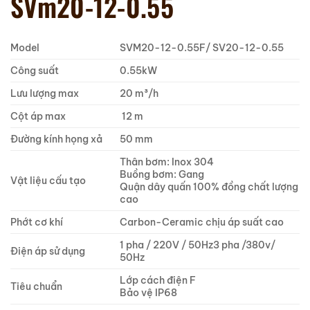
SVm20-12-0.55
Model
SVM20-12-0.55F/ SV20-12-0.55
Công suất
0.55kW
Lưu lượng max
20 m³/h
Cột áp max
12 m
Đường kính họng xả
50 mm
Thân bơm: Inox 304
Buồng bơm: Gang
Vật liệu cấu tạo
Quận dây quấn 100% đồng chất lượng
cao
Phớt cơ khí
Carbon-Ceramic chịu áp suất cao
1 pha / 220V / 50Hz3 pha /380v/
Điện áp sử dụng
50Hz
Lớp cách điện F
Tiêu chuẩn
Bảo vệ IP68