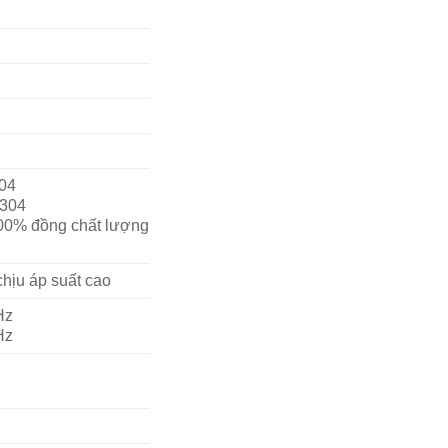
304
 304
00% đồng chất lượng
hịu áp suất cao
Hz
Hz