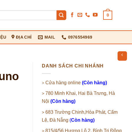
0
IỆU
ĐỊA CHỈ
MAIL
0976554969
DANH SÁCH CHI NHÁNH
luno
Cửa hàng online
(Còn hàng)
>
780 Minh Khai, Hai Bà Trưng, Hà
>
Nội
(Còn hàng)
683 Trường Chinh,Hòa Phát, Cẩm
>
Lệ, Đà Nẵng
(
Còn hàng)
815/4/56 Hương Lộ 2, Bình Trị Đông
>