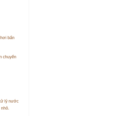
 hơi bẩn
ân chuyển
xử lý nước
 nhỏ.