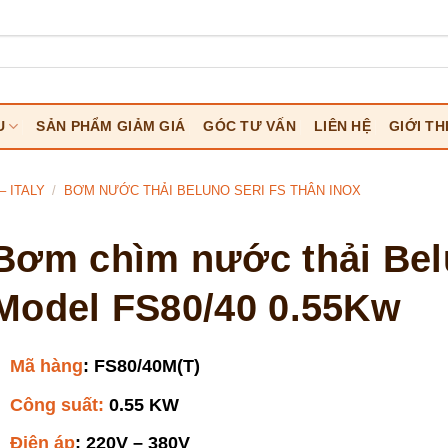
U
SẢN PHẨM GIẢM GIÁ
GÓC TƯ VẤN
LIÊN HỆ
GIỚI TH
 ITALY
/
BƠM NƯỚC THẢI BELUNO SERI FS THÂN INOX
Bơm chìm nước thải Be
Model FS80/40 0.55Kw
Mã hàng
: FS80/40M(T)
Công suất
:
0.55 KW
Điện áp
: 220V – 380V