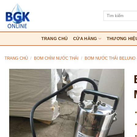
Bỏ
qua
Tìm
kiếm:
nội
dung
TRANG CHỦ
CỬA HÀNG
THƯƠNG HIỆ
TRANG CHỦ
/
BƠM CHÌM NƯỚC THẢI
/
BƠM NƯỚC THẢI BELUNO –