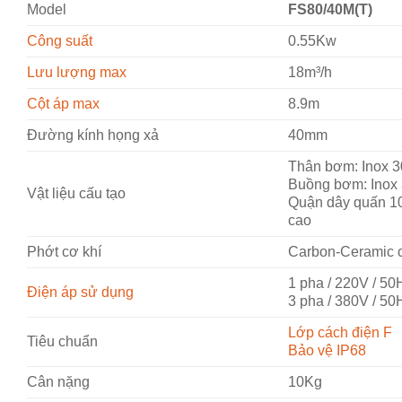
Model
FS80/40M(T)
Công suất
0.55Kw
Lưu lượng max
18m³/h
Cột áp max
8.9m
Đường kính họng xả
40mm
Thân bơm: Inox 
Buồng bơm: Inox
Vật liệu cấu tạo
Quận dây quấn 1
cao
Phớt cơ khí
Carbon-Ceramic c
1 pha / 220V / 50
Điện áp sử dụng
3 pha / 380V / 50
Lớp cách điện F
Tiêu chuẩn
Bảo vệ IP68
Cân nặng
10Kg