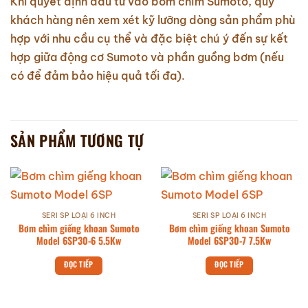
Khi quyết định đầu tư vào bơm chìm Sumoto, quý
khách hàng nên xem xét kỹ lưỡng dòng sản phẩm phù
hợp với nhu cầu cụ thể và đặc biệt chú ý đến sự kết
hợp giữa động cơ Sumoto và phần guồng bơm (nếu
có để đảm bảo hiệu quả tối đa).
SẢN PHẨM TƯƠNG TỰ
SERI SP LOẠI 6 INCH
SERI SP LOẠI 6 INCH
Bơm chìm giếng khoan Sumoto
Bơm chìm giếng khoan Sumoto
Model 6SP30-6 5.5Kw
Model 6SP30-7 7.5Kw
ĐỌC TIẾP
ĐỌC TIẾP