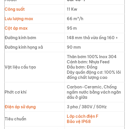
Công suất
11 Kw
Lưu lượng max
66 m³/h
Cột áp max
95 m
Đường kính bơm
148 mm thả vừa ống 160 +
Đường kính họng xả
90 mm
Thân bơm 100% Inox 304
Cánh bơm: Nhựa Feed
Vật liệu cấu tạo
Đầu bơm: Đồng
Dây quấn động cơ: 100% lõi
đồng chất lượng cao
Carbon-Ceramic, Chống
Phớt cơ khí
ngấm nước bằng vách ngăn
dầu ở giữa
Điện áp sử dụng
3 pha / 380V / 50Hz
Lớp cách điện F
Tiêu chuẩn
Bảo vệ IP68