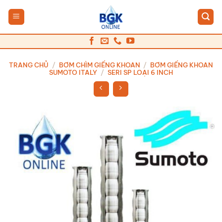
Bỏ
qua
nội
dung
TRANG CHỦ
/
BƠM CHÌM GIẾNG KHOAN
/
BƠM GIẾNG KHOAN
SUMOTO ITALY
/
SERI SP LOẠI 6 INCH