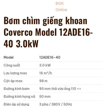
Bơm chìm giếng khoan
Coverco Model 12ADE16-
40 3.0kW
Model
12ADE16-40
Công suất
3.0 kW
Lưu lượng max
16 m³/h
Cột áp max
98 m
Đường kính bơm
95 mm thả vừa ống 110 ++
Đường kính họng xả
50 mm
Điện áp sử dụng
3 pha / 380V / 50Hz