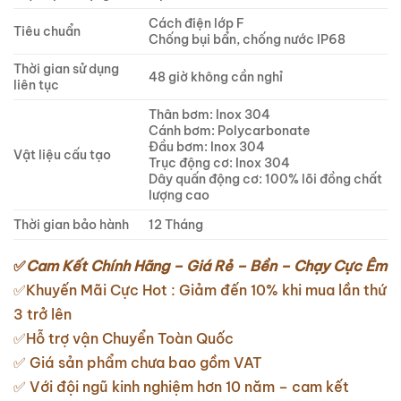
Cách điện lớp F
Tiêu chuẩn
Chống bụi bẩn, chống nước IP68
Thời gian sử dụng
48 giờ không cần nghỉ
liên tục
Thân bơm: Inox 304
Cánh bơm: Polycarbonate
Đầu bơm: Inox 304
Vật liệu cấu tạo
Trục động cơ: Inox 304
Dây quấn động cơ: 100% lõi đồng chất
lượng cao
Thời gian bảo hành
12 Tháng
✅
Cam Kết Chính Hãng – Giá Rẻ – Bền – Chạy Cực Êm
✅Khuyến Mãi Cực Hot : Giảm đến 10% khi mua lần thứ
3 trở lên
✅Hỗ trợ vận Chuyển Toàn Quốc
✅ Giá sản phẩm chưa bao gồm VAT
✅ Với đội ngũ kinh nghiệm hơn 10 năm – cam kết