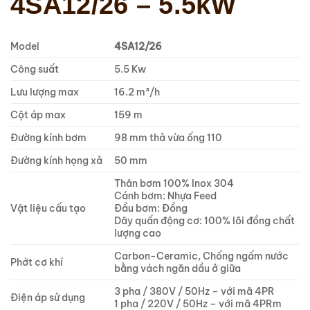
4SA12/26 – 5.5kW
Model
4SA12/26
Công suất
5.5 Kw
Lưu lượng max
16.2 m³/h
Cột áp max
159 m
Đường kính bơm
98 mm thả vừa ống 110
Đường kính họng xả
50 mm
Thân bơm 100% Inox 304
Cánh bơm: Nhựa Feed
Vật liệu cấu tạo
Đầu bơm: Đồng
Dây quấn động cơ: 100% lõi đồng chất
lượng cao
Carbon-Ceramic, Chống ngấm nước
Phớt cơ khí
bằng vách ngăn dầu ở giữa
3 pha / 380V / 50Hz – với mã 4PR
Điện áp sử dụng
1 pha / 220V / 50Hz – với mã 4PRm