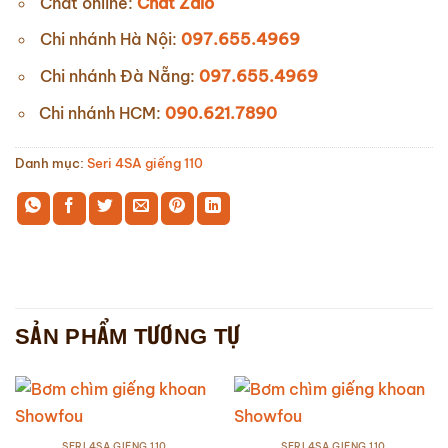
Chat online:
Chat Zalo
Chi nhánh Hà Nội:
097.655.4969
Chi nhánh Đà Nẵng:
097.655.4969
Chi nhánh HCM:
090.621.7890
Danh mục:
Seri 4SA giếng 110
SẢN PHẨM TƯƠNG TỰ
SERI 4SA GIẾNG 110
SERI 4SA GIẾNG 110