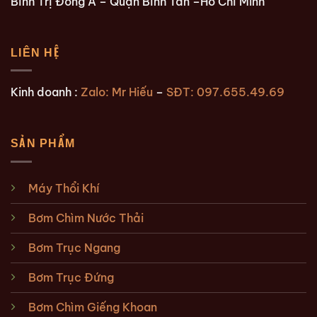
Bình Trị Đông A – Quận Bình Tân –Hồ Chí Minh
LIÊN HỆ
Kinh doanh :
Zalo: Mr Hiếu
–
SĐT: 097.655.49.69
SẢN PHẨM
Máy Thổi Khí
Bơm Chìm Nước Thải
Bơm Trục Ngang
Bơm Trục Đứng
Bơm Chìm Giếng Khoan