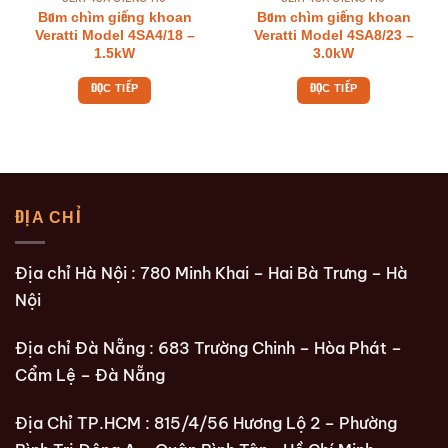
Bơm chìm giếng khoan
Bơm chìm giếng khoan
Veratti Model 4SA4/18 –
Veratti Model 4SA8/23 –
1.5kW
3.0kW
ĐỌC TIẾP
ĐỌC TIẾP
ĐỊA CHỈ
Địa chỉ Hà Nội : 780 Minh Khai – Hai Bà Trưng – Hà
Nội
Địa chỉ Đà Nẵng : 683 Trường Chinh – Hòa Phát –
Cẩm Lệ – Đà Nẵng
Địa Chỉ TP.HCM : 815/4/56 Hương Lộ 2 – Phường