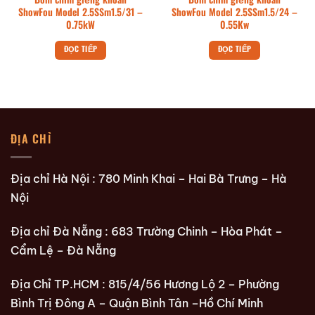
ShowFou Model 2.5SSm1.5/31 –
ShowFou Model 2.5SSm1.5/24 –
0.75kW
0.55Kw
ĐỌC TIẾP
ĐỌC TIẾP
ĐỊA CHỈ
Địa chỉ Hà Nội : 780 Minh Khai – Hai Bà Trưng – Hà
Nội
Địa chỉ Đà Nẵng : 683 Trường Chinh – Hòa Phát –
Cẩm Lệ – Đà Nẵng
Địa Chỉ TP.HCM : 815/4/56 Hương Lộ 2 – Phường
Bình Trị Đông A – Quận Bình Tân –Hồ Chí Minh