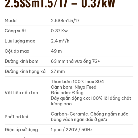
2.5SSm1.5/17 – 0.37kW
Model
2.5SSm1.5/17
Công suất
0.37 Kw
Lưu lượng max
2.4 m³/h
Cột áp max
49 m
Đường kính bơm
63 mm thả vừa ống 76+
Đường kính họng xả
27 mm
Thân bơm 100% Inox 304
Cánh bơm: Nhựa Feed
Vật liệu cấu tạo
Đầu bơm: Đồng
Dây quấn động cơ: 100% lõi đồng chất
lượng cao
Carbon-Ceramic, Chống ngấm nước
Phớt cơ khí
bằng vách ngăn dầu ở giữa
Điện áp sử dụng
1 pha / 220V / 50Hz