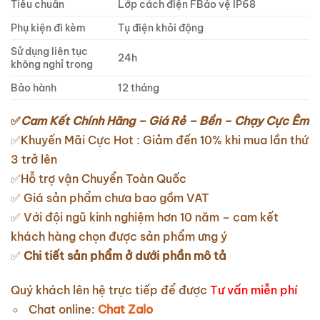
Tiêu chuẩn
Lớp cách điện FBảo vệ IP68
Phụ kiện đi kèm
Tụ điện khỏi động
Sử dụng liên tục
24h
không nghỉ trong
Bảo hành
12 tháng
✅
Cam Kết Chính Hãng – Giá Rẻ – Bền – Chạy Cực Êm
✅Khuyến Mãi Cực Hot : Giảm đến 10% khi mua lần thứ
3 trở lên
✅Hỗ trợ vận Chuyển Toàn Quốc
✅ Giá sản phẩm chưa bao gồm VAT
✅ Với đội ngũ kinh nghiệm hơn 10 năm – cam kết
khách hàng chọn được sản phẩm ưng ý
✅
Chi tiết sản phẩm ở dưới phần mô tả
Quý khách lên hệ trực tiếp để được
Tư vấn miễn phí
Chat online:
Chat Zalo